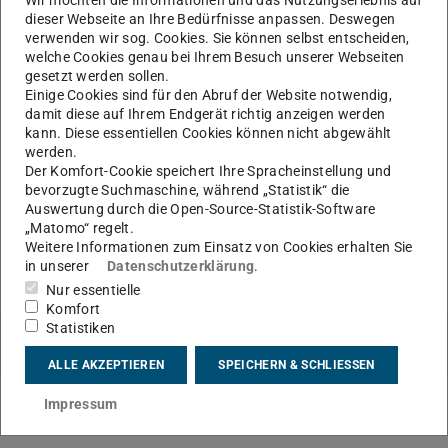
Wir möchten die Informationen und das Nutzungserlebnis auf
eine Wartung der Server aller Zammad-
dieser Webseite an Ihre Bedürfnisse anpassen. Deswegen
Ticketsysteme der TU Darmstadt. Währenddessen
verwenden wir sog. Cookies. Sie können selbst entscheiden,
kann es zu kurzen Unterbrechungen des Services
welche Cookies genau bei Ihrem Besuch unserer Webseiten
kommen.
gesetzt werden sollen.
Einige Cookies sind für den Abruf der Website notwendig,
damit diese auf Ihrem Endgerät richtig anzeigen werden
kann. Diese essentiellen Cookies können nicht abgewählt
werden.
KONTAKT
Der Komfort-Cookie speichert Ihre Spracheinstellung und
bevorzugte Suchmaschine, während „Statistik“ die
Auswertung durch die Open-Source-Statistik-Software
„Matomo“ regelt.
Weitere Informationen zum Einsatz von Cookies erhalten Sie
in unserer
Datenschutzerklärung
.
Nur essentielle
Komfort
Statistiken
ALLE AKZEPTIEREN
SPEICHERN & SCHLIESSEN
Impressum