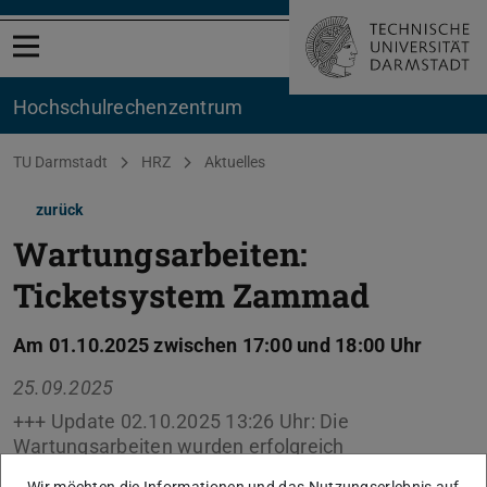
Menü öffnen
Hochschul­rechenzentrum
Sie befinden sich hier:
TU Darmstadt
HRZ
Aktuelles
zurück
Wartungsarbeiten:
Ticketsystem Zammad
Am 01.10.2025 zwischen 17:00 und 18:00 Uhr
25.09.2025
+++ Update 02.10.2025 13:26 Uhr: Die
Wartungsarbeiten wurden erfolgreich
abgeschlossen. +++ Im genannten Zeitraum erfolgt