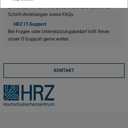
Einrichten von 2FA mit Erklärvideo und Schritt-für-
Schritt-Anleitungen sowie FAQs.
HRZ IT-Support
Bei Fragen oder Unterstützungsbedarf hilft Ihnen
unser IT-Support gerne weiter.
KONTAKT