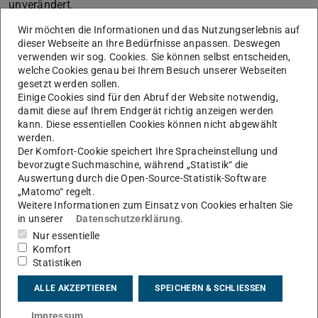
unverändert.
Bitte beachten Sie außerdem, dass ab dem 01.01.2026
Wir möchten die Informationen und das Nutzungserlebnis auf
dieser Webseite an Ihre Bedürfnisse anpassen. Deswegen
die Nutzung der Zwei-Faktor-Authentisierung (2FA) für
verwenden wir sog. Cookies. Sie können selbst entscheiden,
Ihre TU-ID verpflichtend ist (siehe
News vom
welche Cookies genau bei Ihrem Besuch unserer Webseiten
17.11.2025
(wird in neuem Tab geöffnet)
). Sobald 2FA für das zentrale VPN
gesetzt werden sollen.
Einige Cookies sind für den Abruf der Website notwendig,
verpflichtend eingeführt wird, ist ein administrativer Login
damit diese auf Ihrem Endgerät richtig anzeigen werden
ohne aktivierte 2FA nicht mehr möglich. Eine rechtzeitige
kann. Diese essentiellen Cookies können nicht abgewählt
werden.
Einrichtung der 2FA ist daher erforderlich, um den
Der Komfort-Cookie speichert Ihre Spracheinstellung und
administrativen Zugriff weiterhin nutzen zu können.
bevorzugte Suchmaschine, während „Statistik“ die
Auswertung durch die Open-Source-Statistik-Software
„Matomo“ regelt.
Weitere Informationen zum Einsatz von Cookies erhalten Sie
Informationen zur Zwei-Faktor-
in unserer
Datenschutzerklärung
.
Authentisierung (2FA)
Nur essentielle
Komfort
Infoseite zur 2FA-Einführung
Statistiken
Hier stellen wir kontinuierlich die neuesten
ALLE AKZEPTIEREN
SPEICHERN & SCHLIESSEN
Informationen für Sie bereit.
Anleitungsseite
Impressum