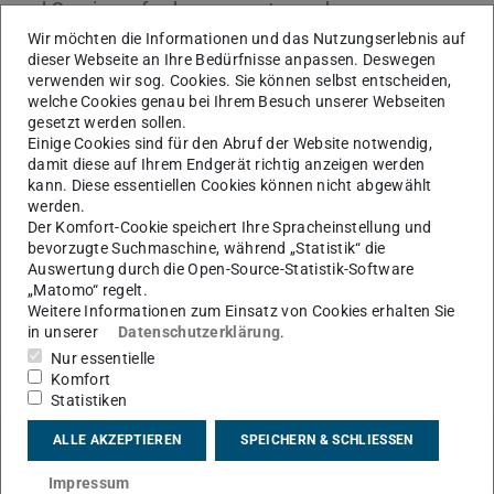
und Serviceanforderungen etc. mehr angenommen.
Die betrifft sowohl Eingaben in die Webformulare
Wir möchten die Informationen und das Nutzungserlebnis auf
des HRZ wie auch direkte Sendungen an die
dieser Webseite an Ihre Bedürfnisse anpassen. Deswegen
verwenden wir sog. Cookies. Sie können selbst entscheiden,
Support-E-Mail-Adressen. Nach jetzigem
welche Cookies genau bei Ihrem Besuch unserer Webseiten
Erkenntnisstand sind die Anfragen jedoch nicht
gesetzt werden sollen.
verloren, sondern können bearbeitet werden,
Einige Cookies sind für den Abruf der Website notwendig,
sobald die Störung behoben ist.
damit diese auf Ihrem Endgerät richtig anzeigen werden
kann. Diese essentiellen Cookies können nicht abgewählt
werden.
Der Komfort-Cookie speichert Ihre Spracheinstellung und
bevorzugte Suchmaschine, während „Statistik“ die
KONTAKT
Auswertung durch die Open-Source-Statistik-Software
„Matomo“ regelt.
Weitere Informationen zum Einsatz von Cookies erhalten Sie
in unserer
Datenschutzerklärung
.
Nur essentielle
Komfort
Statistiken
ALLE AKZEPTIEREN
SPEICHERN & SCHLIESSEN
Impressum