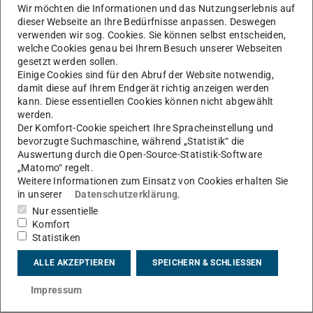
Zeitraums werden Wartungsarbeiten und Updates
Wir möchten die Informationen und das Nutzungserlebnis auf
am IDM-System durchgeführt. Es kann zu einem
dieser Webseite an Ihre Bedürfnisse anpassen. Deswegen
verwenden wir sog. Cookies. Sie können selbst entscheiden,
kurzen Ausfall des IDM-Portals kommen. Aufgrund
welche Cookies genau bei Ihrem Besuch unserer Webseiten
der redundanten Auslegung des Systems wird nicht
gesetzt werden sollen.
mit weiteren Nutzerauswirkungen gerechnet.
Einige Cookies sind für den Abruf der Website notwendig,
damit diese auf Ihrem Endgerät richtig anzeigen werden
kann. Diese essentiellen Cookies können nicht abgewählt
werden.
Der Komfort-Cookie speichert Ihre Spracheinstellung und
KONTAKT
bevorzugte Suchmaschine, während „Statistik“ die
Auswertung durch die Open-Source-Statistik-Software
„Matomo“ regelt.
Weitere Informationen zum Einsatz von Cookies erhalten Sie
in unserer
Datenschutzerklärung
.
Nur essentielle
Komfort
Statistiken
ALLE AKZEPTIEREN
SPEICHERN & SCHLIESSEN
Impressum