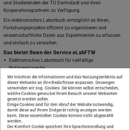
und Studierenden der TU Darmstadt und ihren
Kooperationspartnern zu Verfügung.
Ein elektronisches Laborbuch ermöglicht es Ihnen,
Forschungsprojekte effizient zu organisieren und
wissenschaftliche Daten aus Experimenten zu erfassen
und einfach zu verwalten.
Das bietet Ihnen der Service eLabFTW
Elektronisches Laborbuch für vielfältige
Nutzungszwecke
Verwaltung von Laboren und Experimentiergeräten
Wir möchten die Informationen und das Nutzungserlebnis auf
dieser Webseite an Ihre Bedürfnisse anpassen. Deswegen
Möglichkeit zur Ablage von Namen und Kontaktdaten
verwenden wir sog. Cookies. Sie können selbst entscheiden,
zuständiger Mitarbeitender
welche Cookies genau bei Ihrem Besuch unserer Webseiten
Speicherung naturwissenschaftlicher Angaben zu
gesetzt werden sollen.
Einige Cookies sind für den Abruf der Website notwendig,
Experimenten
damit diese auf Ihrem Endgerät richtig anzeigen werden
Einschränkung:
Die Ablage personenbezogener
kann. Diese essentiellen Cookies können nicht abgewählt
werden.
Forschungsdaten ist nicht erlaubt.
Der Komfort-Cookie speichert Ihre Spracheinstellung und