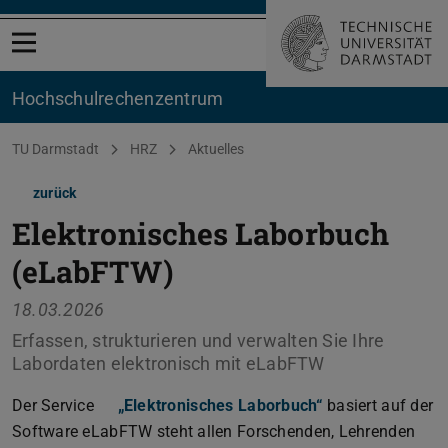
Menü öffnen
Hochschul­rechenzentrum
Sie befinden sich hier:
TU Darmstadt
HRZ
Aktuelles
zurück
Elektronisches Laborbuch
(eLabFTW)
18.03.2026
Erfassen, strukturieren und verwalten Sie Ihre
Labordaten elektronisch mit eLabFTW
Der Service
„Elektronisches Laborbuch“
basiert auf der
Software eLabFTW steht allen Forschenden, Lehrenden