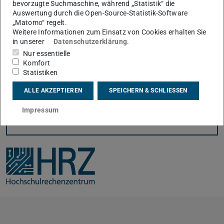
bevorzugte Suchmaschine, während „Statistik“ die
Auswertung durch die Open-Source-Statistik-Software
Weitere Informationen
„Matomo“ regelt.
Weitere Informationen zum Einsatz von Cookies erhalten Sie
Alle weiteren Informationen wie Nutzungsbedingungen
in unserer
Datenschutzerklärung
.
Nur essentielle
und das Bestellformular finden Sie auf unseren
Komfort
Webseiten.
Statistiken
ALLE AKZEPTIEREN
SPEICHERN & SCHLIESSEN
Impressum
KONTAKT