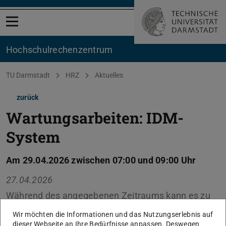
Menü öffnen
Hochschul­rechenzentrum
Sie befinden sich hier:
TU Darmstadt
HRZ
Aktuelles
zurück
Wartungsarbeiten: IDM-
System
Am 29.04.2026 zwischen 07:00 und 09:00 Uhr
27.04.2026
Während des angegebenen Zeitraums kann es zu
einem kurzen Ausfall des IDM-Portals kommen.
Wir möchten die Informationen und das Nutzungserlebnis auf
Aufgrund der redundanten Auslegung des Systems
dieser Webseite an Ihre Bedürfnisse anpassen. Deswegen