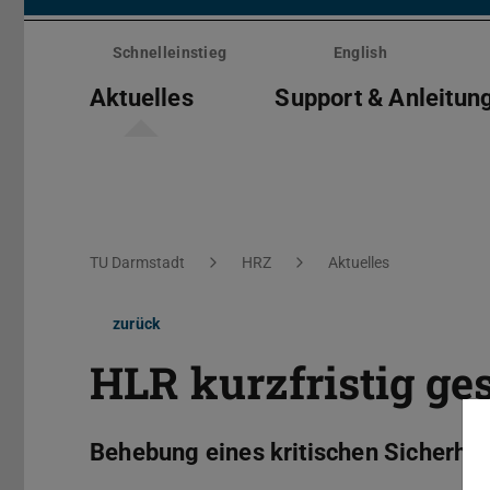
Menü
überspringen
Schnelleinstieg
English
Aktuelles
Support & Anleitun
Sie befinden sich hier:
TU Darmstadt
HRZ
Aktuelles
zurück
HLR kurzfristig ge
Behebung eines kritischen Sicherhe