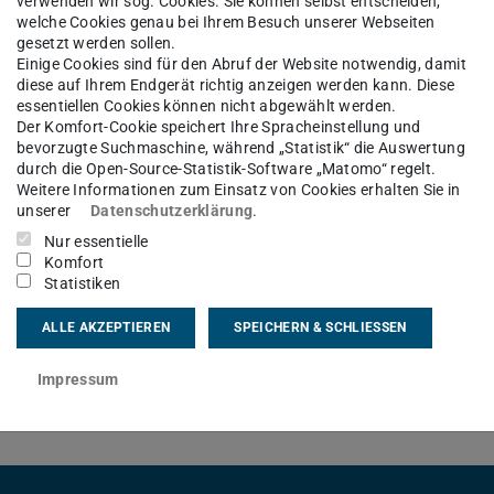
verwenden wir sog. Cookies. Sie können selbst entscheiden,
welche Cookies genau bei Ihrem Besuch unserer Webseiten
gesetzt werden sollen.
Einige Cookies sind für den Abruf der Website notwendig, damit
chwachstelle des „page cache“ bekannt
diese auf Ihrem Endgerät richtig anzeigen werden kann. Diese
Lichtenberg-Cluster kurzfristig gesperrt
essentiellen Cookies können nicht abgewählt werden.
Der Komfort-Cookie speichert Ihre Spracheinstellung und
er offen und erreichbar.
bevorzugte Suchmaschine, während „Statistik“ die Auswertung
durch die Open-Source-Statistik-Software „Matomo“ regelt.
Weitere Informationen zum Einsatz von Cookies erhalten Sie in
tzen ist, mußte der Lichtenberg-Cluster
unserer
Datenschutzerklärung
.
Nur essentielle
Komfort
Statistiken
Installation der entsprechenden „mitigation“
so bald wie möglich wieder freigeben.
ALLE AKZEPTIEREN
SPEICHERN & SCHLIESSEN
Impressum