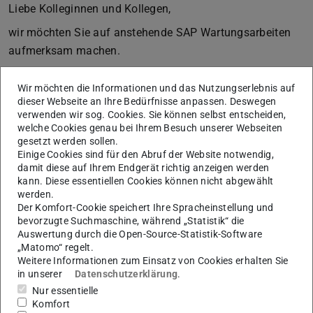
Liebe Kolleginnen und Kollegen,
wir möchten Sie auf anstehende SAP Wartungsarbeiten
aufmerksam machen.
SAP Wartungsarbeiten: 13.05. (ab 16:00 Uhr)
Wir möchten die Informationen und das Nutzungserlebnis auf
Aus diesem Grund stehen die SAP Systeme: Fiori und
dieser Webseite an Ihre Bedürfnisse anpassen. Deswegen
verwenden wir sog. Cookies. Sie können selbst entscheiden,
Rechnungswesen (z.B. Zugang zum Kontoauszug) der TU
welche Cookies genau bei Ihrem Besuch unserer Webseiten
Darmstadt von 13.05. (ab 16:00 Uhr) – 18.05. (bis
gesetzt werden sollen.
ca.11:00 Uhr) nicht zur Verfügung.
Einige Cookies sind für den Abruf der Website notwendig,
damit diese auf Ihrem Endgerät richtig anzeigen werden
Wir bitten um Ihr Verständnis!
kann. Diese essentiellen Cookies können nicht abgewählt
werden.
Mit freundlichen Grüßen,
Der Komfort-Cookie speichert Ihre Spracheinstellung und
bevorzugte Suchmaschine, während „Statistik“ die
SAP Anwendungen
Auswertung durch die Open-Source-Statistik-Software
„Matomo“ regelt.
Weitere Informationen zum Einsatz von Cookies erhalten Sie
in unserer
Datenschutzerklärung
.
KONTAKT
Nur essentielle
Komfort