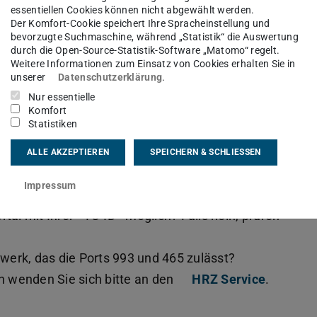
essentiellen Cookies können nicht abgewählt werden.
Konfigurationsdaten in die entsprechenden
Der Komfort-Cookie speichert Ihre Spracheinstellung und
bevorzugte Suchmaschine, während „Statistik“ die Auswertung
durch die Open-Source-Statistik-Software „Matomo“ regelt.
Weitere Informationen zum Einsatz von Cookies erhalten Sie in
g den Postausgang, indem Sie eine Test-E-Mail
unserer
Datenschutzerklärung
.
Nur essentielle
Komfort
Statistiken
ng
ALLE AKZEPTIEREN
SPEICHERN & SCHLIESSEN
prüfen Sie bitte folgende Punkte:
Impressum
tal mit Ihrer <TU-ID> möglich? Falls nein, prüfen
zwerk, das die Ports 993 und 465 zulässt?
 wenden Sie sich bitte an den
HRZ Service
.