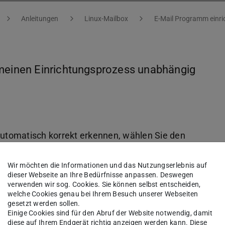
Anleitungen
Linux-Mailbox
E-Mail Programm einri
emeinen Einrichtungsprozess unabhängig
 automatisch korrekt erkennen, wählen Sie den
Wir möchten die Informationen und das Nutzungserlebnis auf
dieser Webseite an Ihre Bedürfnisse anpassen. Deswegen
verwenden wir sog. Cookies. Sie können selbst entscheiden,
gen eines neuen Kontos.
welche Cookies genau bei Ihrem Besuch unserer Webseiten
gesetzt werden sollen.
ation“
oder
„Erweiterte Einstellungen“
.
Einige Cookies sind für den Abruf der Website notwendig, damit
diese auf Ihrem Endgerät richtig anzeigen werden kann. Diese