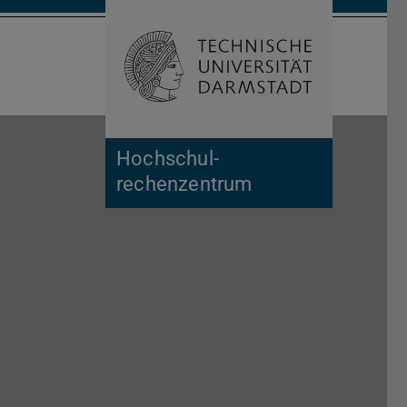
Suche öffnen
Zur Start
Hochschul­
rechenzentrum