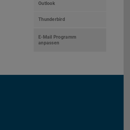
Outlook
Thunderbird
E-Mail Programm
anpassen
Darmstadt
r TU Darmstadt
Seite der TU Darmstadt
Tube-Kanal der TU Darmstadt