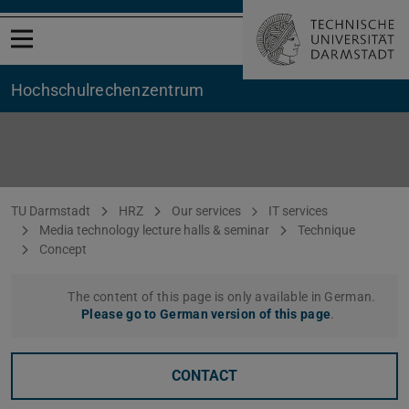
Open menu
Hochschul­rechenzentrum
Konzept
You are here:
TU Darmstadt
HRZ
Our services
IT services
Media technology lecture halls & seminar
Technique
Concept
The content of this page is only available in German.
Please go to German version of this page
.
CONTACT