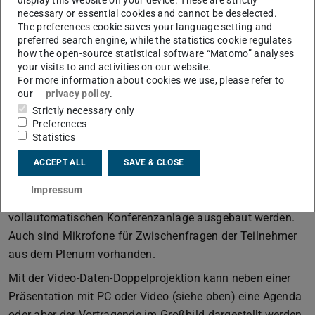
Doppelprojektion wird gerade hier sehr viele neue
necessary or essential cookies and cannot be deselected.
The preferences cookie saves your language setting and
Möglichkeiten der Nutzung eröffnen. Es ist z.B. möglich,
preferred search engine, while the statistics cookie regulates
einen Versuch per Kamera zu zeigen und gleichzeitig das
how the open-source statistical software “Matomo” analyses
Bild eines PC-basierten Meßcomputers auf der
your visits to and activities on our website.
For more information about cookies we use, please refer to
Großbildprojektion darzustellen. Statt des PC-basierten
our
privacy policy
.
Meßcomputers kann auch mit einer zweiten Kamera das
Strictly necessary only
Bild eines Meßgeräts dargestellt werden.
Preferences
Statistics
Kongresse / Workshops / Podiumsdiskussion
Bei Veranstaltungen wie Kongressen, Workshops oder
ACCEPT ALL
SAVE & CLOSE
Podiumsdiskussionen kann die Mikrofonanlage durch
Impressum
einfaches Anschließen von weiteren Mikrofonen zu einer
vollautomatischen Konferenzanlage ausgebaut werden.
Auch sind Mikrofone für Zwischenfragen der Teilnehmer
aus dem Plenum vorhanden.
Mit der Video-Daten-Doppelprojektion kann neben einer
Präsentation mit PC oder Video (siehe oben) eine Agenda
oder aber der Vortragende im Großbild dargestellt werden.