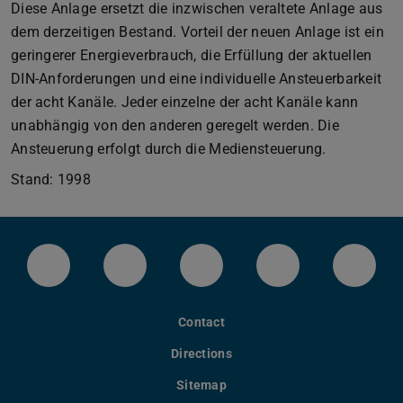
Diese Anlage ersetzt die inzwischen veraltete Anlage aus
dem derzeitigen Bestand. Vorteil der neuen Anlage ist ein
geringerer Energieverbrauch, die Erfüllung der aktuellen
DIN-Anforderungen und eine individuelle Ansteuerbarkeit
der acht Kanäle. Jeder einzelne der acht Kanäle kann
unabhängig von den anderen geregelt werden. Die
Ansteuerung erfolgt durch die Mediensteuerung.
Stand: 1998
LinkedIn-Seite der TU Darmstadt
Instagram-Kanal der TU Darmstad
Bluesky-Kanal der TU D
Facebook-Seite
YouTu
Contact
Directions
Sitemap