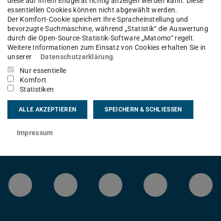
diese auf Ihrem Endgerät richtig anzeigen werden kann. Diese
essentiellen Cookies können nicht abgewählt werden.
Der Komfort-Cookie speichert Ihre Spracheinstellung und
bevorzugte Suchmaschine, während „Statistik“ die Auswertung
nbox aufgrund einer Speicherwartung
durch die Open-Source-Statistik-Software „Matomo“ regelt.
Weitere Informationen zum Einsatz von Cookies erhalten Sie in
unserer
Datenschutzerklärung
.
Nur essentielle
Komfort
Statistiken
ALLE AKZEPTIEREN
SPEICHERN & SCHLIESSEN
Impressum
LinkedIn-Seite der TU Darmstadt
Instagram-Kanal der TU 
Bluesky-Kanal de
Facebook-
You