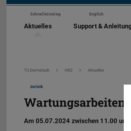
Menü
überspringen
Schnelleinstieg
English
Aktuelles
Support & Anleitun
Sie befinden sich hier:
TU Darmstadt
HRZ
Aktuelles
zurück
Wartungsarbeiten:
Am 05.07.2024 zwischen 11.00 und