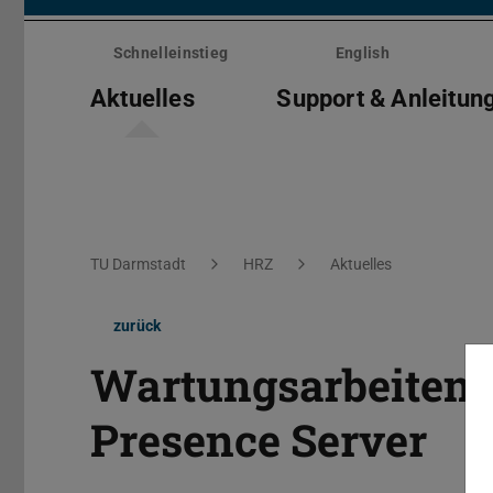
Menü
überspringen
Schnelleinstieg
English
Aktuelles
Support & Anleitun
Sie befinden sich hier:
TU Darmstadt
HRZ
Aktuelles
zurück
Wartungsarbeiten: 
Presence Server