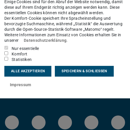
Einige Cookies sind für den Abruf der Website notwendig, damit
 Uhr
diese auf Ihrem Endgerät richtig anzeigen werden kann. Diese
essentiellen Cookies können nicht abgewählt werden.
Der Komfort-Cookie speichert Ihre Spracheinstellung und
bevorzugte Suchmaschine, während „Statistik“ die Auswertung
durch die Open-Source-Statistik-Software „Matomo“ regelt.
eupdates werden die Presenceserver des
Weitere Informationen zum Einsatz von Cookies erhalten Sie in
e Nutzung/Anmeldung am Jabber Clienten
unserer
Datenschutzerklärung
.
achrichten wird in dieser Zeit nicht
Nur essentielle
Komfort
 Nutzers am Jabberclienten ist nach
Statistiken
ALLE AKZEPTIEREN
SPEICHERN & SCHLIESSEN
Impressum
LinkedIn-Seite der TU Darmstadt
Instagram-Kanal der TU 
Bluesky-Kanal de
Facebook-
You