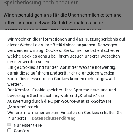
Speicherlösung noch andauern.
Wir entschuldigen uns für die Unannehmlichkeiten und
bitten um noch etwas Geduld. Sobald es neue
Informationen hierzu gibt, informieren wir Sie.
Wir möchten die Informationen und das Nutzungserlebnis auf
dieser Webseite an Ihre Bedürfnisse anpassen. Deswegen
verwenden wir sog. Cookies. Sie können selbst entscheiden,
Aktuell dauert das Hochladen von
welche Cookies genau bei Ihrem Besuch unserer Webseiten
gesetzt werden sollen.
Projekten und Dateien in ShareLaTeX teilweise sehr
Einige Cookies sind für den Abruf der Website notwendig,
lange. In einigen Fällen wird ein Abbruch wegen
damit diese auf Ihrem Endgerät richtig anzeigen werden
TimeOut in der Weboberfläche anzeigt, obwohl der
kann. Diese essentiellen Cookies können nicht abgewählt
werden.
Upload im Hintergrund weiterläuft.
siehe
Der Komfort-Cookie speichert Ihre Spracheinstellung und
Störungsmeldung
bevorzugte Suchmaschine, während „Statistik“ die
Auswertung durch die Open-Source-Statistik-Software
„Matomo“ regelt.
Weitere Informationen zum Einsatz von Cookies erhalten Sie
in unserer
Datenschutzerklärung
.
Nur essentielle
KONTAKT
Komfort