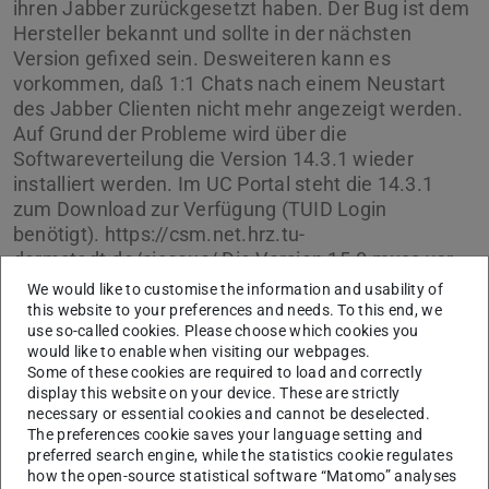
ihren Jabber zurückgesetzt haben. Der Bug ist dem
Hersteller bekannt und sollte in der nächsten
Version gefixed sein. Desweiteren kann es
vorkommen, daß 1:1 Chats nach einem Neustart
des Jabber Clienten nicht mehr angezeigt werden.
Auf Grund der Probleme wird über die
Softwareverteilung die Version 14.3.1 wieder
installiert werden. Im UC Portal steht die 14.3.1
zum Download zur Verfügung (TUID Login
benötigt). https://csm.net.hrz.tu-
darmstadt.de/ciscouc/ Die Version 15.0 muss vor
der Installation der Version 14.3.1 deinstalliert
We would like to customise the information and usability of
werden. Andere Betriebssyteme sind nicht
this website to your preferences and needs. To this end, we
use so-called cookies. Please choose which cookies you
betroffen.
would like to enable when visiting our webpages.
Some of these cookies are required to load and correctly
display this website on your device. These are strictly
necessary or essential cookies and cannot be deselected.
The preferences cookie saves your language setting and
preferred search engine, while the statistics cookie regulates
how the open-source statistical software “Matomo” analyses