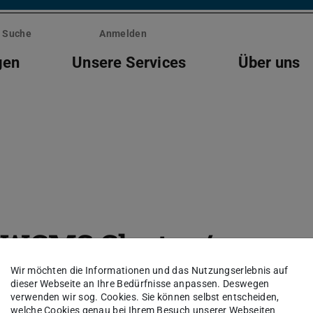
Suche
Anmelden
gen
Unsere Services
Über uns
 WCMS Cluster /
Darmstadt
Wir möchten die Informationen und das Nutzungserlebnis auf
dieser Webseite an Ihre Bedürfnisse anpassen. Deswegen
verwenden wir sog. Cookies. Sie können selbst entscheiden,
welche Cookies genau bei Ihrem Besuch unserer Webseiten