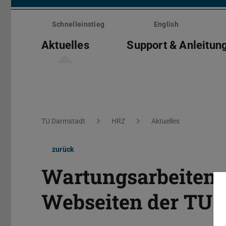
Menü
überspringen
Schnelleinstieg
English
Aktuelles
Support & Anleitun
Sie befinden sich hier:
TU Darmstadt
HRZ
Aktuelles
zurück
Wartungsarbeiten:
Webseiten der TU 