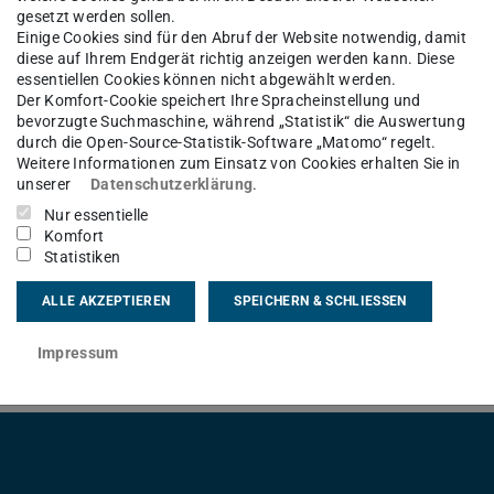
 12:00 Uhr
gesetzt werden sollen.
Einige Cookies sind für den Abruf der Website notwendig, damit
diese auf Ihrem Endgerät richtig anzeigen werden kann. Diese
essentiellen Cookies können nicht abgewählt werden.
Der Komfort-Cookie speichert Ihre Spracheinstellung und
bevorzugte Suchmaschine, während „Statistik“ die Auswertung
rtungsarbeiten erfolgreich
durch die Open-Source-Statistik-Software „Matomo“ regelt.
er TU Darmstadt werden aufgrund von
Weitere Informationen zum Einsatz von Cookies erhalten Sie in
tent Management System Cluster)
unserer
Datenschutzerklärung
.
raussichtlich für etwa 5 bis 10 Minuten
Nur essentielle
Komfort
ie im Redaktionssystem gemacht werden,
Statistiken
ngsarbeiten aktiviert. Das bedeutet,
ALLE AKZEPTIEREN
SPEICHERN & SCHLIESSEN
den Webseiten sichtbar sind.
Impressum