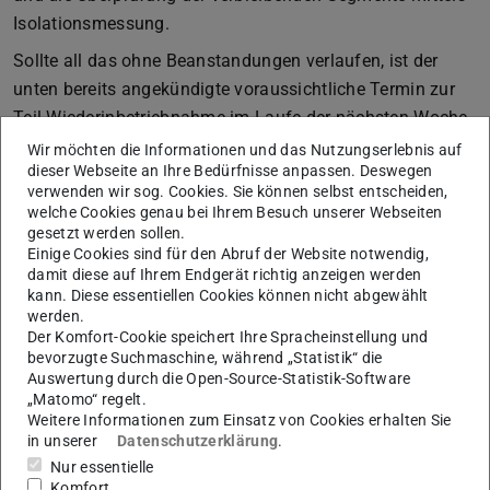
Isolationsmessung.
Sollte all das ohne Beanstandungen verlaufen, ist der
unten bereits angekündigte voraussichtliche Termin zur
Teil-Wiederinbetriebnahme im Laufe der nächsten Woche
weiterhin zu halten.
Wir möchten die Informationen und das Nutzungserlebnis auf
dieser Webseite an Ihre Bedürfnisse anpassen. Deswegen
Update 2025-04-01
verwenden wir sog. Cookies. Sie können selbst entscheiden,
Wir planen den nächsten
temporären
Cluster-Datenzugriff
welche Cookies genau bei Ihrem Besuch unserer Webseiten
gesetzt werden sollen.
am
2. 4.
und
8. 4. ungefähr von 9 bis 16 Uhr
zu
Einige Cookies sind für den Abruf der Website notwendig,
ermöglichen. An diesen Tagen werden die Loginknoten
damit diese auf Ihrem Endgerät richtig anzeigen werden
kann. Diese essentiellen Cookies können nicht abgewählt
lcluster1.hrz.tu-darmstadt.de
werden.
lcluster2.hrz.tu-darmstadt.de
Der Komfort-Cookie speichert Ihre Spracheinstellung und
lcluster13.hrz.tu-darmstadt.de
bevorzugte Suchmaschine, während „Statistik“ die
Auswertung durch die Open-Source-Statistik-Software
lcluster14.hrz.tu-darmstadt.de
„Matomo“ regelt.
verfügbar sein.
Weitere Informationen zum Einsatz von Cookies erhalten Sie
in unserer
Datenschutzerklärung
.
Zugriff besteht nur zum Kopieren/Sichern von Dateien
Nur essentielle
(Daten und/oder Code). Rechenjobs können weder
Komfort