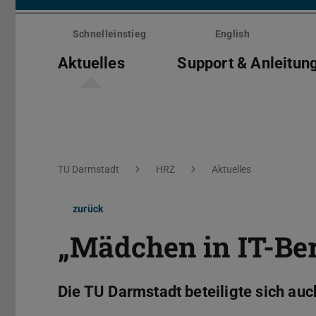
Menü
überspringen
Schnelleinstieg
English
Aktuelles
Support & Anleitun
Sie befinden sich hier:
TU Darmstadt
HRZ
Aktuelles
zurück
„Mädchen in IT-Be
Die TU Darmstadt beteiligte sich auc