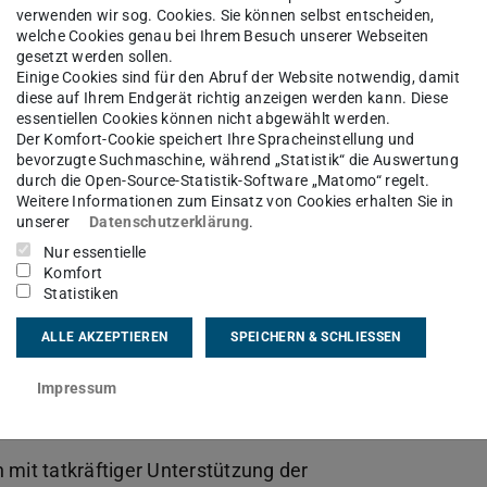
verwenden wir sog. Cookies. Sie können selbst entscheiden,
welche Cookies genau bei Ihrem Besuch unserer Webseiten
gesetzt werden sollen.
Einige Cookies sind für den Abruf der Website notwendig, damit
diese auf Ihrem Endgerät richtig anzeigen werden kann. Diese
essentiellen Cookies können nicht abgewählt werden.
Der Komfort-Cookie speichert Ihre Spracheinstellung und
bevorzugte Suchmaschine, während „Statistik“ die Auswertung
durch die Open-Source-Statistik-Software „Matomo“ regelt.
Weitere Informationen zum Einsatz von Cookies erhalten Sie in
unserer
Datenschutzerklärung
.
Nur essentielle
Komfort
Statistiken
ALLE AKZEPTIEREN
SPEICHERN & SCHLIESSEN
 7 erhielten im Rahmen des
Girls‘ Day
die
der TU Darmstadt hineinzuschnuppern. Insgesamt
Impressum
ichen der TU Darmstadt an diesem Tag zu Gast.
 mit tatkräftiger Unterstützung der