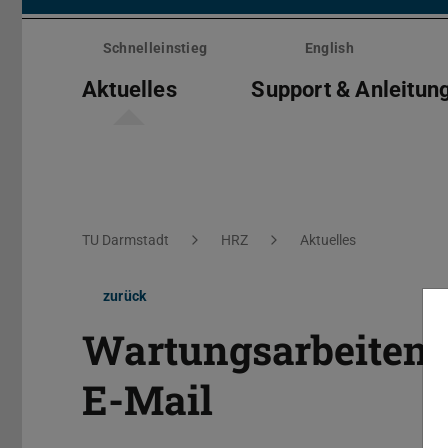
Menü
überspringen
Schnelleinstieg
English
Aktuelles
Support & Anleitun
Sie befinden sich hier:
TU Darmstadt
HRZ
Aktuelles
zurück
Wartungsarbeiten:
E-Mail