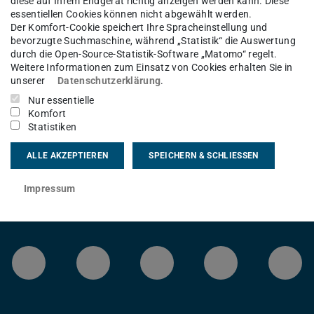
diese auf Ihrem Endgerät richtig anzeigen werden kann. Diese
8:30 Uhr
essentiellen Cookies können nicht abgewählt werden.
Der Komfort-Cookie speichert Ihre Spracheinstellung und
bevorzugte Suchmaschine, während „Statistik“ die Auswertung
durch die Open-Source-Statistik-Software „Matomo“ regelt.
Weitere Informationen zum Einsatz von Cookies erhalten Sie in
ftritt https://www-cgi.hrz.tu-
unserer
Datenschutzerklärung
.
 dieser Zeit kann es zu einem
Nur essentielle
Komfort
on etwa 10 Minuten kommen.
Statistiken
ALLE AKZEPTIEREN
SPEICHERN & SCHLIESSEN
Impressum
LinkedIn-Seite der TU Darmstadt
Instagram-Kanal der TU 
Bluesky-Kanal de
Facebook-
You