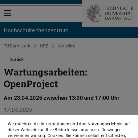
Menü öffnen
Hochschul­rechenzentrum
Sie befinden sich hier:
TU Darmstadt
HRZ
Aktuelles
zurück
Wartungsarbeiten:
OpenProject
Am 23.04.2025 zwischen 13:00 und 17:00 Uhr
17.04.2025
OpenProject zieht auf einen neuen Server um.
Wir möchten die Informationen und das Nutzungserlebnis auf
Während des Wartungsfensters kommt es daher zu
dieser Webseite an Ihre Bedürfnisse anpassen. Deswegen
einer temporären Betriebsunterbrechung.
verwenden wir sog. Cookies. Sie können selbst entscheiden,