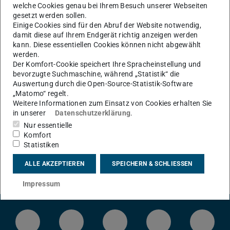
welche Cookies genau bei Ihrem Besuch unserer Webseiten
gesetzt werden sollen.
Einige Cookies sind für den Abruf der Website notwendig,
damit diese auf Ihrem Endgerät richtig anzeigen werden
KONTAKT
kann. Diese essentiellen Cookies können nicht abgewählt
werden.
Der Komfort-Cookie speichert Ihre Spracheinstellung und
bevorzugte Suchmaschine, während „Statistik“ die
Auswertung durch die Open-Source-Statistik-Software
„Matomo“ regelt.
Weitere Informationen zum Einsatz von Cookies erhalten Sie
in unserer
Datenschutzerklärung
.
Nur essentielle
Komfort
Statistiken
ALLE AKZEPTIEREN
SPEICHERN & SCHLIESSEN
Impressum
LinkedIn-Seite der TU Darmstadt
Instagram-Kanal der TU Darmstad
Bluesky-Kanal der TU D
Facebook-Seite
YouTu