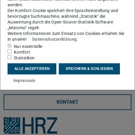
OpenLDAP umgestellt.
werden.
Der Komfort-Cookie speichert Ihre Spracheinstellung und
Die Umstellung erfolgt transparent und ohne Änderung
bevorzugte Suchmaschine, während „Statistik“ die
Auswertung durch die Open-Source-Statistik-Software
der bestehenden Endpunkte. Inhalte sowie
„Matomo“ regelt.
Berechtigungen der Dienste auf Basis von TU-IDs und
Weitere Informationen zum Einsatz von Cookies erhalten Sie
in unserer
Datenschutzerklärung
.
IDM-Gruppen bleiben vollständig erhalten. Es sind daher
Nur essentielle
keine Auswirkungen für Nutzende zu erwarten.
Komfort
Sollten wider Erwarten nach der Umstellung Probleme
Statistiken
auftreten, kontaktieren Sie uns bitte unter
ALLE AKZEPTIEREN
SPEICHERN & SCHLIESSEN
idmadmin@hrz.tu-…
mit dem Betreff [TU-LDAP].
Impressum
KONTAKT