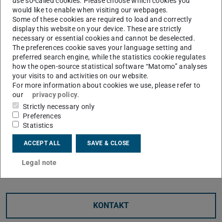
use so-called cookies. Please choose which cookies you
können.​​ Eine Anleitung, wie Dateien aus OneDrive
would like to enable when visiting our webpages.
Some of these cookies are required to load and correctly
gesichert werden, finden Sie in der rechten
display this website on your device. These are strictly
Marginalspalte unter „Links“.
necessary or essential cookies and cannot be deselected.
The preferences cookie saves your language setting and
preferred search engine, while the statistics cookie regulates
how the open-source statistical software “Matomo” analyses
your visits to and activities on our website.
For more information about cookies we use, please refer to
our
privacy policy
.
Strictly necessary only
Preferences
Statistics
ACCEPT ALL
SAVE & CLOSE
Legal note
KONTAKT