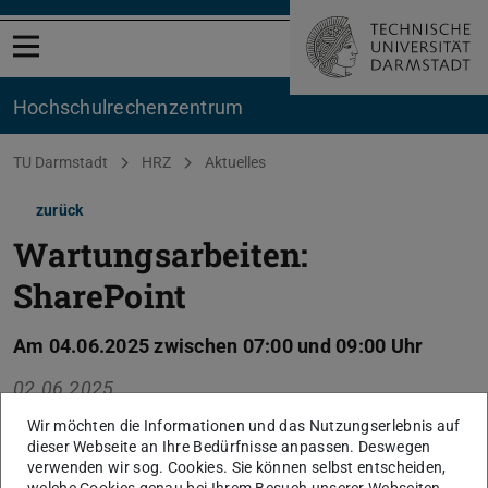
Menü öffnen
Hochschul­rechenzentrum
Sie befinden sich hier:
TU Darmstadt
HRZ
Aktuelles
zurück
Wartungsarbeiten:
SharePoint
Am 04.06.2025 zwischen 07:00 und 09:00 Uhr
02.06.2025
Im angegebenen Zeitraum ist SharePoint wegen
Wir möchten die Informationen und das Nutzungserlebnis auf
Wartungsarbeiten vorübergehend nicht verfügbar.
dieser Webseite an Ihre Bedürfnisse anpassen. Deswegen
verwenden wir sog. Cookies. Sie können selbst entscheiden,
welche Cookies genau bei Ihrem Besuch unserer Webseiten