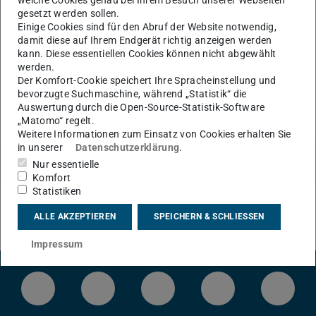
gesetzt werden sollen.
Einige Cookies sind für den Abruf der Website notwendig,
KONTAKT
damit diese auf Ihrem Endgerät richtig anzeigen werden
kann. Diese essentiellen Cookies können nicht abgewählt
werden.
Der Komfort-Cookie speichert Ihre Spracheinstellung und
bevorzugte Suchmaschine, während „Statistik“ die
Auswertung durch die Open-Source-Statistik-Software
„Matomo“ regelt.
Weitere Informationen zum Einsatz von Cookies erhalten Sie
in unserer
Datenschutzerklärung
.
Nur essentielle
Komfort
Statistiken
ALLE AKZEPTIEREN
SPEICHERN & SCHLIESSEN
Impressum
LinkedIn-Seite der TU Darmstadt
Instagram-Kanal der TU Darmstad
Bluesky-Kanal der TU D
Facebook-Seite
YouTu