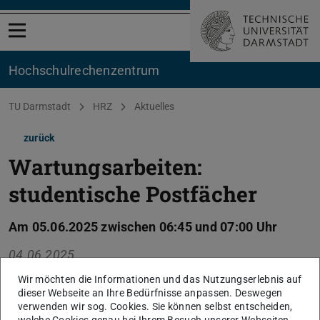
Menü öffnen
Hochschul­rechenzentrum
Sie befinden sich hier:
TU Darmstadt
HRZ
Aktuelles
zurück
Wartungsarbeiten:
studentische Postfächer
Am 05.06.2025 zwischen 06:45 und 07:00 Uhr
04.06.2025
Im genannten Zeitraum werden die studentischen
Wir möchten die Informationen und das Nutzungserlebnis auf
Postfächer nicht erreichbar sein.
dieser Webseite an Ihre Bedürfnisse anpassen. Deswegen
verwenden wir sog. Cookies. Sie können selbst entscheiden,
welche Cookies genau bei Ihrem Besuch unserer Webseiten