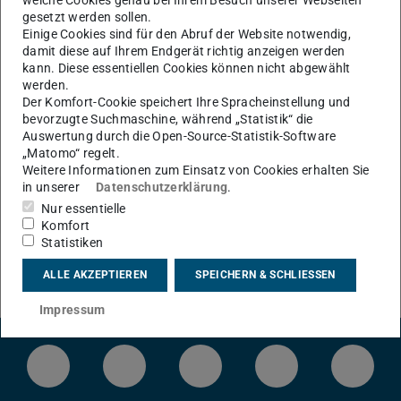
gesetzt werden sollen.
Einige Cookies sind für den Abruf der Website notwendig,
KONTAKT
damit diese auf Ihrem Endgerät richtig anzeigen werden
kann. Diese essentiellen Cookies können nicht abgewählt
werden.
Der Komfort-Cookie speichert Ihre Spracheinstellung und
bevorzugte Suchmaschine, während „Statistik“ die
Auswertung durch die Open-Source-Statistik-Software
„Matomo“ regelt.
Weitere Informationen zum Einsatz von Cookies erhalten Sie
in unserer
Datenschutzerklärung
.
Nur essentielle
Komfort
Statistiken
ALLE AKZEPTIEREN
SPEICHERN & SCHLIESSEN
Impressum
LinkedIn-Seite der TU Darmstadt
Instagram-Kanal der TU Darmstad
Bluesky-Kanal der TU D
Facebook-Seite
YouTu