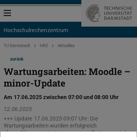
Menü öffnen
Hochschul­rechenzentrum
Sie befinden sich hier:
TU Darmstadt
HRZ
Aktuelles
zurück
Wartungsarbeiten: Moodle –
minor-Update
Am 17.06.2025 zwischen 07:00 und 08:00 Uhr
12.06.2025
+++ Update 17.06.2025 09:07 Uhr: Die
Wartungsarbeiten wurden erfolgreich
abgeschlossen. +++ Im genannten Zeitraum wird