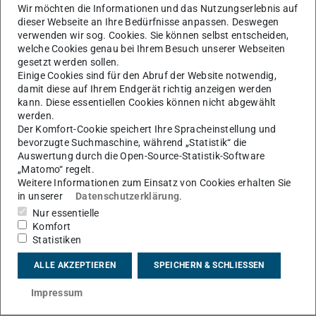
ein minor-Update auf die neueste Moodle-Version
Wir möchten die Informationen und das Nutzungserlebnis auf
durchgeführt, weshalb das Moodle-System für
dieser Webseite an Ihre Bedürfnisse anpassen. Deswegen
verwenden wir sog. Cookies. Sie können selbst entscheiden,
maximal eine Stunde nicht erreichbar sein wird.
welche Cookies genau bei Ihrem Besuch unserer Webseiten
Während der Moodle-Wartungszeit ist ein Login in
gesetzt werden sollen.
Mahara und Panopto nicht möglich.
Einige Cookies sind für den Abruf der Website notwendig,
damit diese auf Ihrem Endgerät richtig anzeigen werden
kann. Diese essentiellen Cookies können nicht abgewählt
werden.
Der Komfort-Cookie speichert Ihre Spracheinstellung und
KONTAKT
bevorzugte Suchmaschine, während „Statistik“ die
Auswertung durch die Open-Source-Statistik-Software
„Matomo“ regelt.
Weitere Informationen zum Einsatz von Cookies erhalten Sie
in unserer
Datenschutzerklärung
.
Nur essentielle
Komfort
Statistiken
ALLE AKZEPTIEREN
SPEICHERN & SCHLIESSEN
Impressum