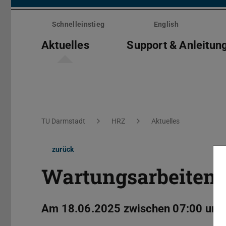
Menü
überspringen
Schnelleinstieg
English
Aktuelles
Support & Anleitun
Sie befinden sich hier:
TU Darmstadt
HRZ
Aktuelles
zurück
Wartungsarbeiten:
Am 18.06.2025 zwischen 07:00 und