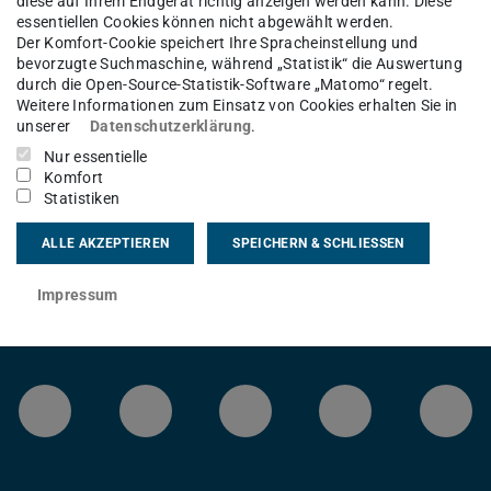
diese auf Ihrem Endgerät richtig anzeigen werden kann. Diese
essentiellen Cookies können nicht abgewählt werden.
Der Komfort-Cookie speichert Ihre Spracheinstellung und
bevorzugte Suchmaschine, während „Statistik“ die Auswertung
e Wartungsarbeiten wurden erfolgreich
durch die Open-Source-Statistik-Software „Matomo“ regelt.
itraum finden Wartungsarbeiten an den
Weitere Informationen zum Einsatz von Cookies erhalten Sie in
unserer
Datenschutzerklärung
.
nes Upgrades statt. Aufgrund der
Nur essentielle
ine Ausfälle erwartet.
Komfort
Statistiken
ALLE AKZEPTIEREN
SPEICHERN & SCHLIESSEN
Impressum
LinkedIn-Seite der TU Darmstadt
Instagram-Kanal der TU 
Bluesky-Kanal de
Facebook-
You