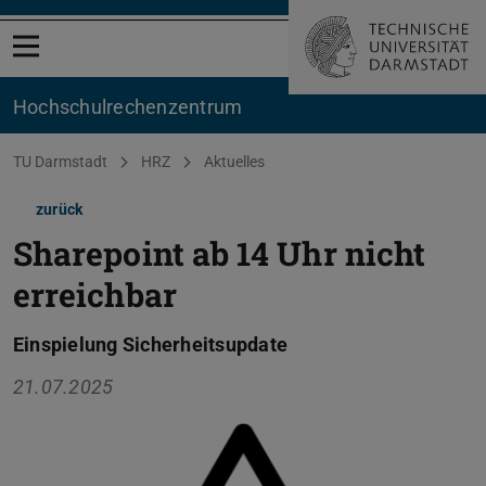
Menü öffnen
Hochschul­rechenzentrum
Sie befinden sich hier:
TU Darmstadt
HRZ
Aktuelles
zurück
Sharepoint ab 14 Uhr nicht
erreichbar
Einspielung Sicherheitsupdate
21.07.2025