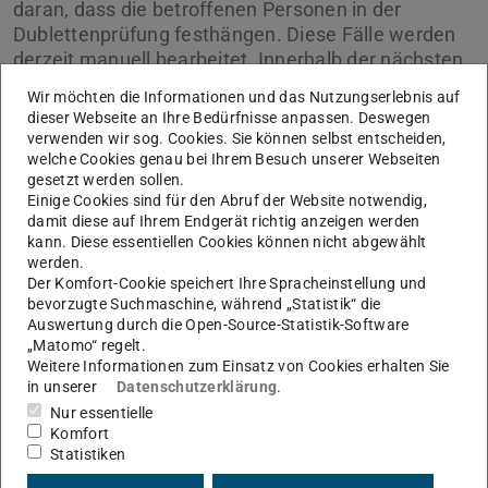
daran, dass die betroffenen Personen in der
Dublettenprüfung festhängen. Diese Fälle werden
derzeit manuell bearbeitet. Innerhalb der nächsten
Tage wird auch diesen Personen die Aktivierung
Wir möchten die Informationen und das Nutzungserlebnis auf
ihrer TU-ID möglich sein. +++
dieser Webseite an Ihre Bedürfnisse anpassen. Deswegen
verwenden wir sog. Cookies. Sie können selbst entscheiden,
Ursprüngliche Meldung von 30.07.2025: Aktuell kommt es
welche Cookies genau bei Ihrem Besuch unserer Webseiten
gesetzt werden sollen.
nach der IDM-Umstellung zu Problemen bei der
Einige Cookies sind für den Abruf der Website notwendig,
Aktivierung von TU-IDs. Wir arbeiten mit Hochdruck an
damit diese auf Ihrem Endgerät richtig anzeigen werden
einer Lösung und planen, diese im Laufe des morgigen
kann. Diese essentiellen Cookies können nicht abgewählt
werden.
Tages bereitzustellen.
Der Komfort-Cookie speichert Ihre Spracheinstellung und
bevorzugte Suchmaschine, während „Statistik“ die
Auswertung durch die Open-Source-Statistik-Software
„Matomo“ regelt.
Weitere Informationen zum Einsatz von Cookies erhalten Sie
KONTAKT
in unserer
Datenschutzerklärung
.
Nur essentielle
Komfort
Statistiken