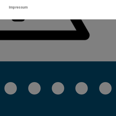
Impressum
LinkedIn-Seite der TU Darmstadt
Instagram-Kanal der TU 
Bluesky-Kanal de
Facebook-
You