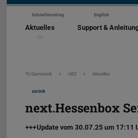
Menü
überspringen
Schnelleinstieg
English
Aktuelles
Support & Anleitun
Sie befinden sich hier:
TU Darmstadt
HRZ
Aktuelles
zurück
next.Hessenbox Se
+++Update vom 30.07.25 um 17:11 Uh