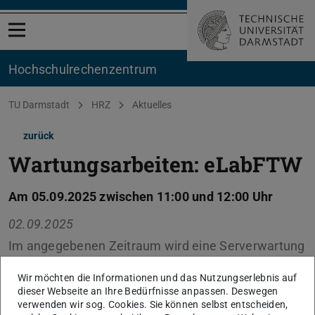
Menü öffnen
Hochschul­rechenzentrum
Sie befinden sich hier:
TU Darmstadt
HRZ
Aktuelles
zurück
Wartungsarbeiten: eLabFTW
Am 05.09.2025 zwischen 11:00 und 12:00 Uhr
02.09.2025
Im angegebenen Zeitraum wird eine Serverwartung
durchgeführt. Dabei müssen die Server neu
gestartet werden, wodurch es zu
Wir möchten die Informationen und das Nutzungserlebnis auf
dieser Webseite an Ihre Bedürfnisse anpassen. Deswegen
Serviceunterbrechungen kommen kann.
verwenden wir sog. Cookies. Sie können selbst entscheiden,