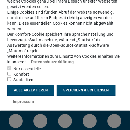
welche Cookies genau bei Ihrem Besuch unserer Webseiten
gesetzt werden sollen.
Einige Cookies sind für den Abruf der Website notwendig,
KONTAKT
damit diese auf Ihrem Endgerät richtig anzeigen werden
kann. Diese essentiellen Cookies können nicht abgewählt
werden.
Der Komfort-Cookie speichert Ihre Spracheinstellung und
bevorzugte Suchmaschine, während „Statistik“ die
Auswertung durch die Open-Source-Statistik-Software
„Matomo“ regelt.
Weitere Informationen zum Einsatz von Cookies erhalten Sie
in unserer
Datenschutzerklärung
.
Nur essentielle
Komfort
Statistiken
ALLE AKZEPTIEREN
SPEICHERN & SCHLIESSEN
Impressum
LinkedIn-Seite der TU Darmstadt
Instagram-Kanal der TU Darmstad
Bluesky-Kanal der TU D
Facebook-Seite
YouTu