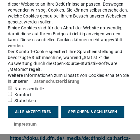
Zertifikate installieren für einzelne Nutzende
dieser Webseite an Ihre Bedürfnisse anpassen. Deswegen
Ohne Adminrechte können die Zertifikate auch für
verwenden wir sog. Cookies. Sie können selbst entscheiden,
welche Cookies genau bei Ihrem Besuch unserer Webseiten
den/die
aktuelle_n Nutzende_n
installiert werden. Gehen
gesetzt werden sollen.
Sie folgendermaßen vor:
Einige Cookies sind für den Abruf der Website notwendig,
damit diese auf Ihrem Endgerät richtig anzeigen werden
Suchen Sie im Windows-Startmenü nach
kann. Diese essentiellen Cookies können nicht abgewählt
„Benutzerzertifikate“ verwalten„.
werden.
Der Komfort-Cookie speichert Ihre Spracheinstellung und
Öffnen Sie die Anwendung.
bevorzugte Suchmaschine, während „Statistik“ die
Wenn in der Baumstruktur (“Zertifikate – Lokaler
Auswertung durch die Open-Source-Statistik-Software
Computer„ > “Vertrauenswürdige
„Matomo“ regelt.
Weitere Informationen zum Einsatz von Cookies erhalten Sie
Stammzertifizierungsstellen„ > “Zertifikate") keiner der
in unserer
Datenschutzerklärung
.
obigen Einträge zu finden ist, laden Sie die unten
Nur essentielle
verlinkten Zertifikatsdateien herunter.
Komfort
Installieren Sie diese durch Doppelklick.
Statistiken
Download der Zertifikate
ALLE AKZEPTIEREN
SPEICHERN & SCHLIESSEN
Unter diesen Links können Sie die Zertifikatsdateien
Impressum
herunterladen:
https://doku.tid.dfn.de/_media/de:dfnpki:ca:harica-