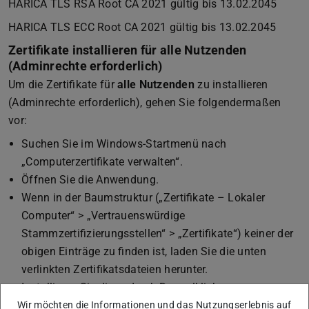
HARICA TLS RSA Root CA 2021 gültig bis 13.02.2045
HARICA TLS ECC Root CA 2021 gültig bis 13.02.2045
Zertifikate installieren für alle Nutzenden
(Adminrechte erforderlich)
Um die Zertifikate für
alle Nutzenden
zu installieren
(Adminrechte erforderlich), gehen Sie folgendermaßen
vor:
Suchen Sie im Windows-Startmenü nach
„Computerzertifikate verwalten“.
Öffnen Sie die Anwendung.
Wenn in der Baumstruktur („Zertifikate – Lokaler
Computer“ > „Vertrauenswürdige
Stammzertifizierungsstellen“ > „Zertifikate“) keiner der
obigen Einträge zu finden ist, laden Sie die unten
verlinkten Zertifikatsdateien herunter.
Installieren Sie diese durch Doppelklick.
Wir möchten die Informationen und das Nutzungserlebnis auf