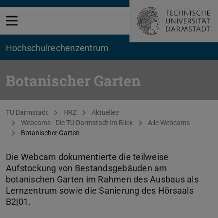
Menü öffnen
Hochschul­rechenzentrum
Botanischer Garten
Sie befinden sich hier:
TU Darmstadt
HRZ
Aktuelles
Webcams - Die TU Darmstadt im Blick
Alle Webcams
Botanischer Garten
Die Webcam dokumentierte die teilweise
Aufstockung von Bestandsgebäuden am
botanischen Garten im Rahmen des Ausbaus als
Lernzentrum sowie die Sanierung des Hörsaals
B2|01.