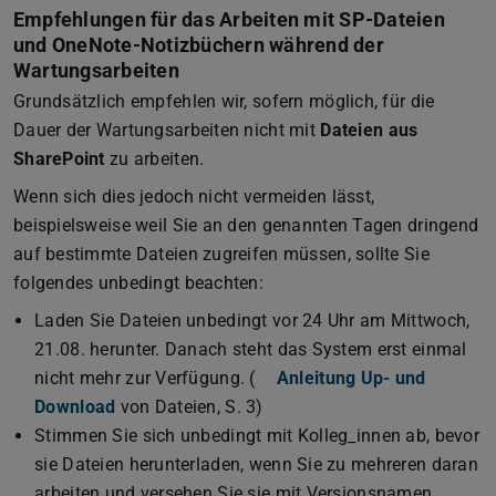
Empfehlungen für das Arbeiten mit SP-Dateien
und OneNote-Notizbüchern während der
Wartungsarbeiten
Grundsätzlich empfehlen wir, sofern möglich, für die
Dauer der Wartungsarbeiten nicht mit
Dateien aus
SharePoint
zu arbeiten.
Wenn sich dies jedoch nicht vermeiden lässt,
beispielsweise weil Sie an den genannten Tagen dringend
auf bestimmte Dateien zugreifen müssen, sollte Sie
folgendes unbedingt beachten:
Laden Sie Dateien unbedingt vor 24 Uhr am Mittwoch,
21.08. herunter. Danach steht das System erst einmal
nicht mehr zur Verfügung. (
Anleitung Up- und
Download
(PDF-Datei)
(wird in neuem Tab geöffnet)
von Dateien, S. 3)
Stimmen Sie sich unbedingt mit Kolleg_innen ab, bevor
sie Dateien herunterladen, wenn Sie zu mehreren daran
arbeiten und versehen Sie sie mit Versionsnamen.