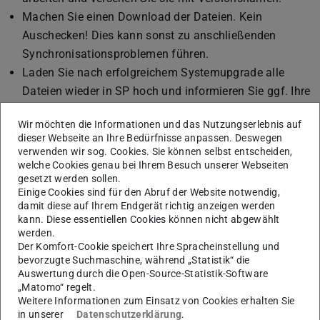
Machen Sie einen Download der Dateien. Kein
Auschecken! Dies kann sonst zu anschließenden
Synchronisationsproblemen führen.
Laden Sie nach erfolgreichem Systemupgrade alle
Dateien wieder in SP hoch und informieren Sie ggf. Ihre
Kolleg_innen. Wichtiger Hinweis: Werden zwei
Wir möchten die Informationen und das Nutzungserlebnis auf
Versionen einer Datei von zwei verschiedenen Personen
dieser Webseite an Ihre Bedürfnisse anpassen. Deswegen
hochgeladen, ist jeweils die zuletzt hochgeladene
verwenden wir sog. Cookies. Sie können selbst entscheiden,
Version als letzter Stand in SP sichtbar – alle anderen
welche Cookies genau bei Ihrem Besuch unserer Webseiten
gesetzt werden sollen.
Versionen finden sich im Versionsverlauf. Änderungen
Einige Cookies sind für den Abruf der Website notwendig,
an den Dateien werden aber nicht zusammengeführt.
damit diese auf Ihrem Endgerät richtig anzeigen werden
kann. Diese essentiellen Cookies können nicht abgewählt
Stimmen Sie sich daher mit Ihren Kolleg:innen ab und
werden.
nutzen Sie beispielsweise vorübergehend die
Der Komfort-Cookie speichert Ihre Spracheinstellung und
Hessenbox als gemeinschaftlichen Ablage- und
bevorzugte Suchmaschine, während „Statistik“ die
Auswertung durch die Open-Source-Statistik-Software
Bearbeitungsort.
„Matomo“ regelt.
Für die Nutzung von
OneNote-Notizbüchern
, die in SP
Weitere Informationen zum Einsatz von Cookies erhalten Sie
in unserer
Datenschutzerklärung
.
verortet sind, gilt folgendes: