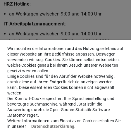
HRZ Hotline
:
an Werktagen zwischen 9:00 und 14:00 Uhr
IT-Arbeitsplatzmanagement
:
an Werktagen zwischen 9:00 und 14:00 Uhr
kein Vor-Ort-Support am 27.12. und 30.12.2024
Wir möchten die Informationen und das Nutzungserlebnis auf
Zentrale Telefonauskunft
:
dieser Webseite an Ihre Bedürfnisse anpassen. Deswegen
verwenden wir sog. Cookies. Sie können selbst entscheiden,
an Werktagen zwischen 8:00 bis 12:00 Uhr
welche Cookies genau bei Ihrem Besuch unserer Webseiten
Nutzerberatung
: geschlossen
gesetzt werden sollen.
Einige Cookies sind für den Abruf der Website notwendig,
Störungsbehebung Medientechnik
: geschlossen
damit diese auf Ihrem Endgerät richtig anzeigen werden
kann. Diese essentiellen Cookies können nicht abgewählt
HRZ Empfang
(Karl Plagge-Haus)
: geschlossen
werden.
Der Komfort-Cookie speichert Ihre Spracheinstellung und
”
bevorzugte Suchmaschine, während „Statistik“ die
Auswertung durch die Open-Source-Statistik-Software
„Matomo“ regelt.
Weitere Informationen zum Einsatz von Cookies erhalten Sie
in unserer
Datenschutzerklärung
.