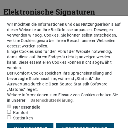
Elektronische Signaturen
Es gibt mehrere Arten von Zertifikaten und elektronischen
Wir möchten die Informationen und das Nutzungserlebnis auf
dieser Webseite an Ihre Bedürfnisse anpassen. Deswegen
Signaturen. Sie unterscheiden sich im Sicherheitsniveau
verwenden wir sog. Cookies. Sie können selbst entscheiden,
und/oder der Rechtswirkung.
welche Cookies genau bei Ihrem Besuch unserer Webseiten
gesetzt werden sollen.
Einige Cookies sind für den Abruf der Website notwendig,
damit diese auf Ihrem Endgerät richtig anzeigen werden
Einfache Elektronische Signatur
kann. Diese essentiellen Cookies können nicht abgewählt
werden.
(EES)
Der Komfort-Cookie speichert Ihre Spracheinstellung und
bevorzugte Suchmaschine, während „Statistik“ die
Auswertung durch die Open-Source-Statistik-Software
Fortgeschrittene Elektronische
„Matomo“ regelt.
Weitere Informationen zum Einsatz von Cookies erhalten Sie
Signatur (FES)
in unserer
Datenschutzerklärung
.
Nur essentielle
Komfort
Qualifizierte Elektronische Signatur
Statistiken
(QES)