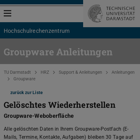
Menü öffnen
Hochschul­rechenzentrum
Groupware Anleitungen
Sie befinden sich hier:
TU Darmstadt
HRZ
Support & Anleitungen
Anleitungen
Groupware
zurück zur Liste
Gelöschtes Wiederherstellen
Groupware-Weboberfläche
Alle gelöschten Daten in Ihrem Groupware-Postfach (E-
Mails, Termine, Kontakte, Aufgaben) bleiben 30 Tage auf