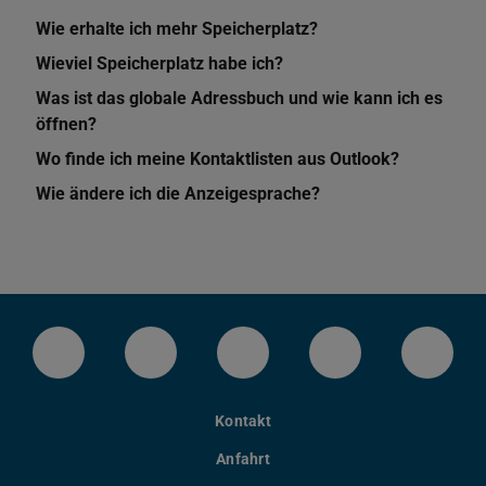
Wie erhalte ich mehr Speicherplatz?
Wieviel Speicherplatz habe ich?
Was ist das globale Adressbuch und wie kann ich es
öffnen?
Wo finde ich meine Kontaktlisten aus Outlook?
Wie ändere ich die Anzeigesprache?
LinkedIn-Seite der TU Darmstadt
Instagram-Kanal der TU Darmstad
Bluesky-Kanal der TU D
Facebook-Seite
YouTu
Kontakt
Anfahrt