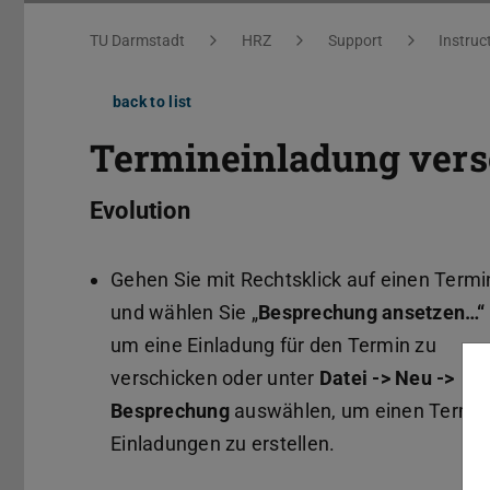
You are here:
TU Darmstadt
HRZ
Support
Instruc
back to list
Termineinladung vers
Evolution
Gehen Sie mit Rechtsklick auf einen Termi
und wählen Sie „
Besprechung ansetzen…“
um eine Einladung für den Termin zu
verschicken oder unter
Datei -> Neu ->
Besprechung
auswählen, um einen Termin
Einladungen zu erstellen.