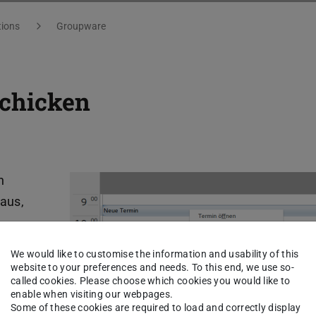
tions
Groupware
chicken
n
aus,
We would like to customise the information and usability of this
 mit
website to your preferences and needs. To this end, we use so-
called cookies. Please choose which cookies you would like to
enable when visiting our webpages.
Some of these cookies are required to load and correctly display