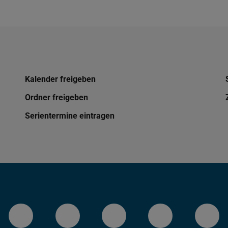
Kalender freigeben
Ordner freigeben
Serientermine eintragen
LinkedIn-Seite der TU Darmstadt
Instagram-Kanal der TU 
Bluesky-Kanal de
Facebook-
You