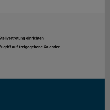
Stellvertretung einrichten
Zugriff auf freigegebene Kalender
Darmstadt
r TU Darmstadt
Seite der TU Darmstadt
Tube-Kanal der TU Darmstadt