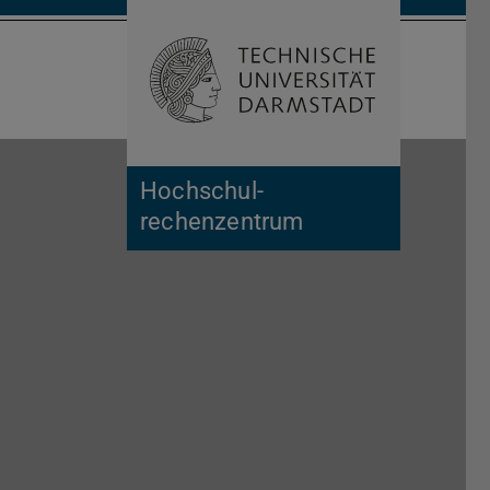
Open search 
Home of 
Hochschul­
rechenzentrum