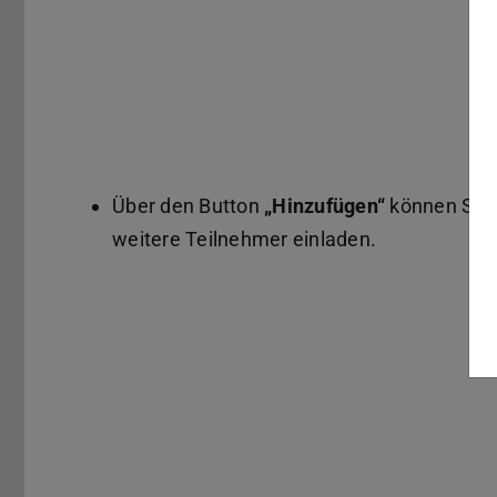
Über den Button
„Hinzufügen“
können Sie
weitere Teilnehmer einladen.