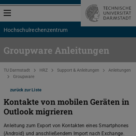
Menü öffnen
Hochschul­rechenzentrum
Groupware Anleitungen
Sie befinden sich hier:
TU Darmstadt
HRZ
Support & Anleitungen
Anleitungen
Groupware
zurück zur Liste
Kontakte von mobilen Geräten in
Outlook migrieren
Anleitung zum Export von Kontakten eines Smartphones
(Android) und anschließendem Import nach Exchange.