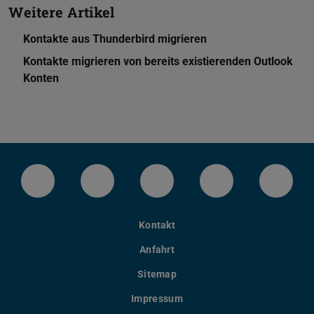
Weitere Artikel
Kontakte aus Thunderbird migrieren
Kontakte migrieren von bereits existierenden Outlook
Konten
LinkedIn-Seite der TU Darmstadt
Instagram-Kanal der TU Darmstad
Bluesky-Kanal der TU D
Facebook-Seite
YouTu
Kontakt
Anfahrt
Sitemap
Impressum