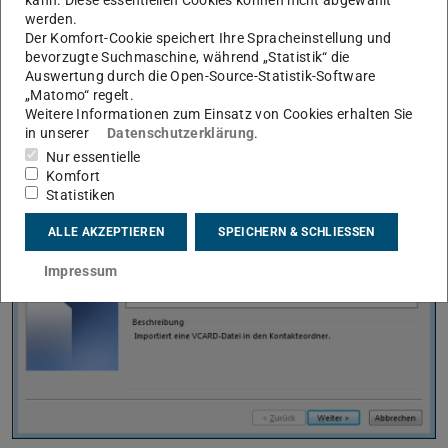
kann. Diese essentiellen Cookies können nicht abgewählt
werden.
Der Komfort-Cookie speichert Ihre Spracheinstellung und
Wählen Sie
VCARD-Datei (VCF) importieren
aus.
bevorzugte Suchmaschine, während „Statistik“ die
Dann im Dateibrowser, die zuvor vom Handy
Auswertung durch die Open-Source-Statistik-Software
„Matomo“ regelt.
gespeicherte Datei auswählen und auf
Öffnen
klicken.
Weitere Informationen zum Einsatz von Cookies erhalten Sie
Die Migration der Kontakte in die Groupware ist nun
in unserer
Datenschutzerklärung
.
abgeschlossen.
Nur essentielle
Komfort
Statistiken
ALLE AKZEPTIEREN
SPEICHERN & SCHLIESSEN
Impressum