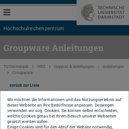
Menü öffnen
Hochschul­rechenzentrum
Groupware Anleitungen
Sie befinden sich hier:
TU Darmstadt
HRZ
Support & Anleitungen
Anleitungen
Groupware
zurück zur Liste
Outlook 2013
Wir möchten die Informationen und das Nutzungserlebnis auf
dieser Webseite an Ihre Bedürfnisse anpassen. Deswegen
verwenden wir sog. Cookies. Sie können selbst entscheiden,
Konfiguration und Nutzung der Groupware mit
welche Cookies genau bei Ihrem Besuch unserer Webseiten
Outlook 2013.
gesetzt werden sollen.
Einige Cookies sind für den Abruf der Website notwendig,