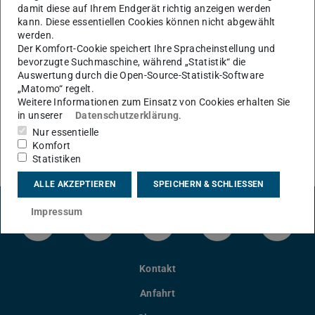
damit diese auf Ihrem Endgerät richtig anzeigen werden
kann. Diese essentiellen Cookies können nicht abgewählt
werden.
Der Komfort-Cookie speichert Ihre Spracheinstellung und
bevorzugte Suchmaschine, während „Statistik“ die
Auswertung durch die Open-Source-Statistik-Software
KONTAKT
„Matomo“ regelt.
Weitere Informationen zum Einsatz von Cookies erhalten Sie
in unserer
Datenschutzerklärung
.
Nur essentielle
Komfort
Statistiken
ALLE AKZEPTIEREN
SPEICHERN & SCHLIESSEN
Impressum
LinkedIn-Seite der TU Darmstadt
Instagram-Kanal der TU Darmstad
Bluesky-Kanal der TU D
Facebook-Seite
YouTu
Kontakt
Anfahrt