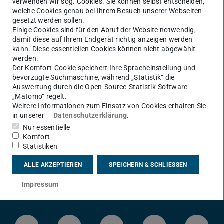
verwenden wir sog. Cookies. Sie können selbst entscheiden,
Mac Mail
welche Cookies genau bei Ihrem Besuch unserer Webseiten
gesetzt werden sollen.
Einige Cookies sind für den Abruf der Website notwendig,
Wieviel Speicherplatz habe ich (noch) zur Verfügung?
damit diese auf Ihrem Endgerät richtig anzeigen werden
Mac Mail
kann. Diese essentiellen Cookies können nicht abgewählt
werden.
Wie erhalte ich mehr Speicherplatz?
Der Komfort-Cookie speichert Ihre Spracheinstellung und
bevorzugte Suchmaschine, während „Statistik“ die
Auswertung durch die Open-Source-Statistik-Software
„Matomo“ regelt.
Weitere Informationen zum Einsatz von Cookies erhalten Sie
in unserer
Datenschutzerklärung
.
KONTAKT
Nur essentielle
Komfort
Statistiken
ALLE AKZEPTIEREN
SPEICHERN & SCHLIESSEN
Impressum