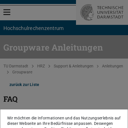
Menü öffnen
Hochschul­rechenzentrum
Groupware Anleitungen
Sie befinden sich hier:
TU Darmstadt
HRZ
Support & Anleitungen
Anleitungen
Groupware
zurück zur Liste
FAQ
Wir möchten die Informationen und das Nutzungserlebnis auf
E-Mails scheinen zu fehlen oder sind nicht lesbar. Was kann ich
dieser Webseite an Ihre Bedürfnisse anpassen. Deswegen
tun?