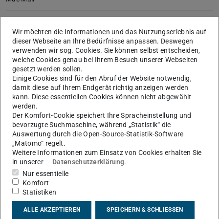
Kalender freigeben
Mac Mail
Wir möchten die Informationen und das Nutzungserlebnis auf
dieser Webseite an Ihre Bedürfnisse anpassen. Deswegen
verwenden wir sog. Cookies. Sie können selbst entscheiden,
Auf freigegebenen Kalender zugreifen
welche Cookies genau bei Ihrem Besuch unserer Webseiten
Mac Mail
gesetzt werden sollen.
Einige Cookies sind für den Abruf der Website notwendig,
Abwesenheitsbenachrichtigung einstellen
damit diese auf Ihrem Endgerät richtig anzeigen werden
Mac Mail
kann. Diese essentiellen Cookies können nicht abgewählt
werden.
Der Komfort-Cookie speichert Ihre Spracheinstellung und
Daten exportieren und sichern
bevorzugte Suchmaschine, während „Statistik“ die
Mac Mail
Auswertung durch die Open-Source-Statistik-Software
„Matomo“ regelt.
Termineinladung verschicken
Weitere Informationen zum Einsatz von Cookies erhalten Sie
Mac Mail
in unserer
Datenschutzerklärung
.
Nur essentielle
Komfort
Statistiken
ALLE AKZEPTIEREN
SPEICHERN & SCHLIESSEN