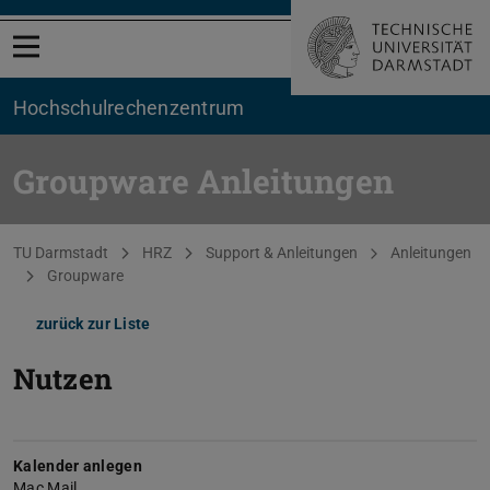
Menü öffnen
Hochschul­rechenzentrum
Groupware Anleitungen
Sie befinden sich hier:
TU Darmstadt
HRZ
Support & Anleitungen
Anleitungen
Groupware
zurück zur Liste
Nutzen
Kalender anlegen
Mac Mail