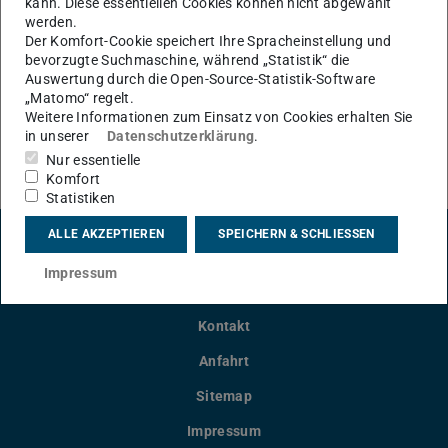
kann. Diese essentiellen Cookies können nicht abgewählt
werden.
Der Komfort-Cookie speichert Ihre Spracheinstellung und
KONTAKT
bevorzugte Suchmaschine, während „Statistik“ die
Auswertung durch die Open-Source-Statistik-Software
„Matomo“ regelt.
Weitere Informationen zum Einsatz von Cookies erhalten Sie
in unserer
Datenschutzerklärung
.
Nur essentielle
Komfort
Statistiken
ALLE AKZEPTIEREN
SPEICHERN & SCHLIESSEN
LinkedIn-Seite der TU Darmstadt
Instagram-Kanal der TU Darmstad
Bluesky-Kanal der TU D
Facebook-Seite
YouTu
Impressum
Kontakt
Anfahrt
Sitemap
Impressum