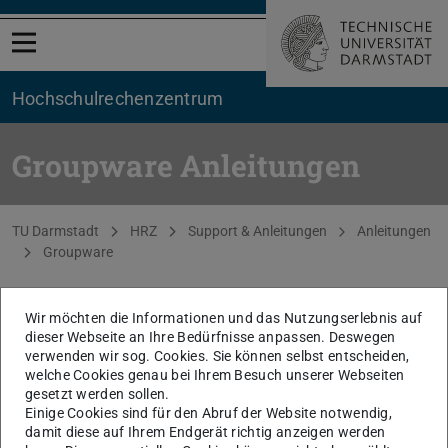
Menü öffnen
Hochschul­rechenzentrum
Groupware Anleitungen
Sie befinden sich hier:
TU Darmstadt
HRZ
Support & Anleitungen
Anleitungen
Groupware
zurück zur Liste
Wir möchten die Informationen und das Nutzungserlebnis auf
dieser Webseite an Ihre Bedürfnisse anpassen. Deswegen
Konfigurieren
verwenden wir sog. Cookies. Sie können selbst entscheiden,
welche Cookies genau bei Ihrem Besuch unserer Webseiten
gesetzt werden sollen.
Einige Cookies sind für den Abruf der Website notwendig,
damit diese auf Ihrem Endgerät richtig anzeigen werden