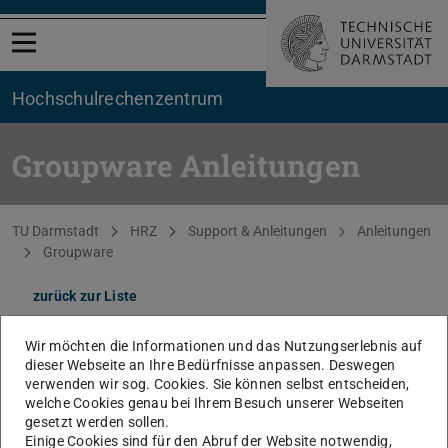
Menü öffnen
Hochschul­rechenzentrum
Groupware Anleitungen
Sie befinden sich hier:
TU Darmstadt
HRZ
Support & Anleitungen
Anleitungen
Groupware
zurück zur Liste
Migration
Wir möchten die Informationen und das Nutzungserlebnis auf
dieser Webseite an Ihre Bedürfnisse anpassen. Deswegen
verwenden wir sog. Cookies. Sie können selbst entscheiden,
Infos zur Migration von Daten aus vorher genutzten
welche Cookies genau bei Ihrem Besuch unserer Webseiten
E-Mail-Programmen.
gesetzt werden sollen.
Einige Cookies sind für den Abruf der Website notwendig,