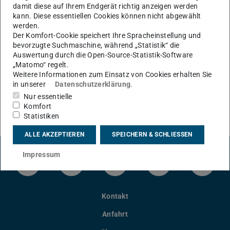
damit diese auf Ihrem Endgerät richtig anzeigen werden
kann. Diese essentiellen Cookies können nicht abgewählt
werden.
Der Komfort-Cookie speichert Ihre Spracheinstellung und
bevorzugte Suchmaschine, während „Statistik“ die
Auswertung durch die Open-Source-Statistik-Software
KONTAKT
„Matomo“ regelt.
Weitere Informationen zum Einsatz von Cookies erhalten Sie
in unserer
Datenschutzerklärung
.
Nur essentielle
Komfort
Statistiken
ALLE AKZEPTIEREN
SPEICHERN & SCHLIESSEN
Impressum
LinkedIn-Seite der TU Darmstadt
Instagram-Kanal der TU Darmstad
Bluesky-Kanal der TU D
Facebook-Seite
YouTu
Kontakt
Anfahrt