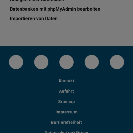
Datenbanken mit phpMyAdmin bearbeiten
Importieren von Daten
LinkedIn-Seite der TU Darmstadt
Instagram-Kanal der TU Darmstad
Bluesky-Kanal der TU D
Facebook-Seite
YouTu
Kontakt
Anfahrt
Sitemap
Impressum
Barrierefreiheit
Datenschutzerklärung