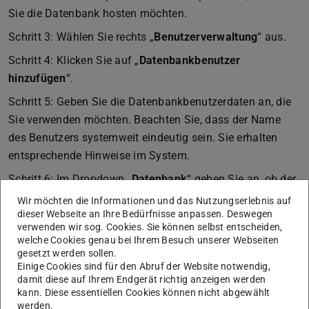
Sie die Datenbank hosten möchten.
Schritt 3: Wählen Sie rechts „
Benutzerverwaltung
“ aus.
Schritt 4: Klicken Sie auf „
Datenbankbenutzer
hinzufügen
“.
Schritt 5: Geben Sie die Datenbankbenutzerdaten an, die
Sie verwenden möchten. Beachten Sie, dass der Name
des Benutzers systemweit eindeutig sein. Sie erhalten
entsprechende Hinweise im System.
Schritt 6: Im Dropdown
„Datenbank
“ geben Sie an, ob der
Benutzer Zugriffsrechte auf alle Datenbanken, oder nur
Wir möchten die Informationen und das Nutzungserlebnis auf
dieser Webseite an Ihre Bedürfnisse anpassen. Deswegen
auf eine bestimmte Datenbank erhalten soll.
verwenden wir sog. Cookies. Sie können selbst entscheiden,
Schritt 7: Bestätigen Sie die Anlage schließlich mit einem
welche Cookies genau bei Ihrem Besuch unserer Webseiten
gesetzt werden sollen.
Klick auf „
OK
“.
Einige Cookies sind für den Abruf der Website notwendig,
damit diese auf Ihrem Endgerät richtig anzeigen werden
kann. Diese essentiellen Cookies können nicht abgewählt
werden.