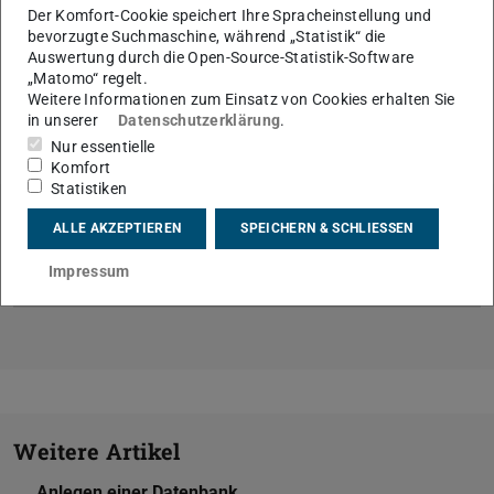
Der Komfort-Cookie speichert Ihre Spracheinstellung und
KONTAKT
bevorzugte Suchmaschine, während „Statistik“ die
Auswertung durch die Open-Source-Statistik-Software
„Matomo“ regelt.
Weitere Informationen zum Einsatz von Cookies erhalten Sie
in unserer
Datenschutzerklärung
.
Nur essentielle
Komfort
Statistiken
ALLE AKZEPTIEREN
SPEICHERN & SCHLIESSEN
Themen
Impressum
Datenbanken
Weitere Artikel
Anlegen einer Datenbank