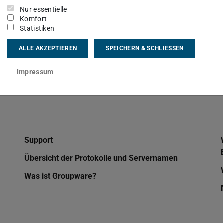
Nur essentielle
n
Groupware-Anleitungen
, sortiert nach dem
Komfort
Statistiken
ALLE AKZEPTIEREN
SPEICHERN & SCHLIESSEN
Impressum
Support
Übersicht der Protokolle und Servernamen
Was ist Groupware?