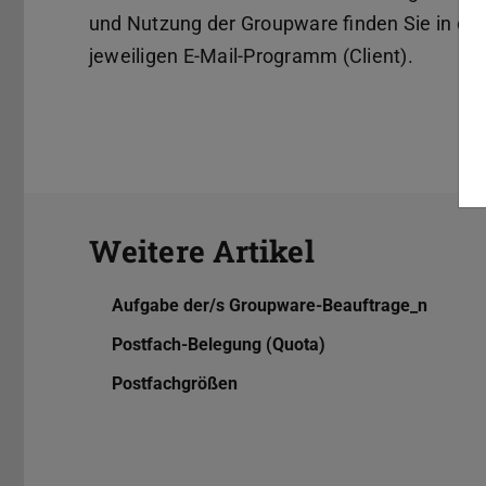
und Nutzung der Groupware finden Sie in de
jeweiligen E-Mail-Programm (Client).
Weitere Artikel
Aufgabe der/s Groupware-Beauftrage_n
Postfach-Belegung (Quota)
Postfachgrößen