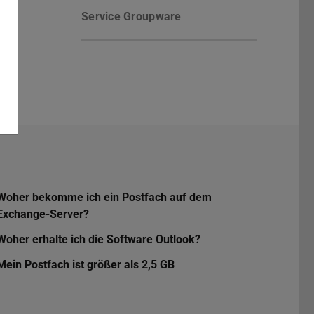
Service Groupware
Woher bekomme ich ein Postfach auf dem
Exchange-Server?
Woher erhalte ich die Software Outlook?
Mein Postfach ist größer als 2,5 GB