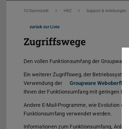
Sie befinden sich hier:
TU Darmstadt
HRZ
Support & Anleitungen
zurück zur Liste
Zugriffswege
Den vollen Funktionsumfang der Groupware k
Ein weiterer Zugriffsweg, der Betriebssystem
Verwendung der
Groupware Weboberfläc
Ihnen der Funktionsumfang mit geringen Ei
Andere E-Mail-Programme, wie Evolution od
Funktionsumfang verwendet werden.
Informationen zum Funktionsumfang, Anleit