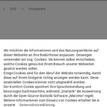
FAQ
Groupware
önnen Sie mit Microsoft Outlook nutzen.
Wir möchten die Informationen und das Nutzungserlebnis auf
dieser Webseite an Ihre Bedürfnisse anpassen. Deswegen
verwenden wir sog. Cookies. Sie können selbst entscheiden,
 und E-Mail-Programm unabhängig ist, ist die
welche Cookies genau bei Ihrem Besuch unserer Webseiten
he (OWA)
über den Browser. Auch hier steht
gesetzt werden sollen.
Einige Cookies sind für den Abruf der Website notwendig, damit
nschränkungen zur Verfügung.
diese auf Ihrem Endgerät richtig anzeigen werden kann. Diese
essentiellen Cookies können nicht abgewählt werden.
er Thunderbird, können mit eingeschränktem
Der Komfort-Cookie speichert Ihre Spracheinstellung und
bevorzugte Suchmaschine, während „Statistik“ die Auswertung
durch die Open-Source-Statistik-Software „Matomo“ regelt.
Weitere Informationen zum Einsatz von Cookies erhalten Sie in
ungen zur Konfiguration der E-Mail-Programme
unserer
Datenschutzerklärung
.