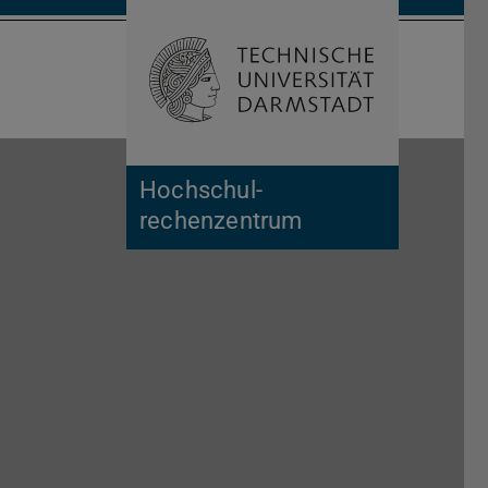
Suche öffnen
Zur Start
Hochschul­
rechenzentrum