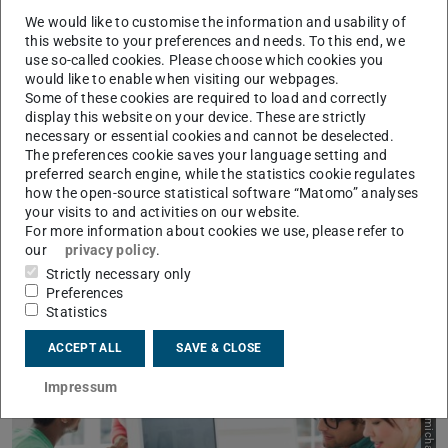
We would like to customise the information and usability of
this website to your preferences and needs. To this end, we
use so-called cookies. Please choose which cookies you
Fachinformatiker:innen führen neue oder modifizierte
would like to enable when visiting our webpages.
Some of these cookies are required to load and correctly
Systeme der Informations- und
display this website on your device. These are strictly
Telekommunikationstechnik ein. Kunden und Benutzern
necessary or essential cookies and cannot be deselected.
The preferences cookie saves your language setting and
stehen sie für die fachliche Beratung, Betreuung und
preferred search engine, while the statistics cookie regulates
Schulung zur Verfügung. Typische Einsatzgebiete in der
how the open-source statistical software “Matomo” analyses
Fachrichtung Anwendungsentwicklung sind zum Beispiel
your visits to and activities on our website.
For more information about cookies we use, please refer to
kaufmännische und technische Systeme,
our
privacy policy
.
Expertensysteme, mathematisch-wissenschaftliche
Strictly necessary only
Systeme oder Multimedia-Systeme.
Preferences
Statistics
ACCEPT ALL
SAVE & CLOSE
Impressum