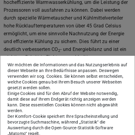
hocheffiziente Warmwasserkühlung, um die Leistung der
Prozessoren voll ausfahren zu können. Dabei werden
durch spezielle Wärmetauscher und Kühlmittelverteiler
hohe Rücklauftemperaturen von über 45 Grad Celsius
ermöglicht, um eine sinnvolle Nachnutzung der Energie
und effiziente Kühlung zu sichern. Dies führt zu einer
deutlich verbesserten CO
- und Energiebilanz und ist ein
2
wichtiger Schritt in Richtung nachhaltiges
Hochleistungsrechnen.
Wir möchten die Informationen und das Nutzungserlebnis auf
dieser Webseite an Ihre Bedürfnisse anpassen. Deswegen
verwenden wir sog. Cookies. Sie können selbst entscheiden,
Ankündigungen und
welche Cookies genau bei Ihrem Besuch unserer Webseiten
gesetzt werden sollen.
aktuelle Meldungen
Einige Cookies sind für den Abruf der Website notwendig,
damit diese auf Ihrem Endgerät richtig anzeigen werden
kann. Diese essentiellen Cookies können nicht abgewählt
werden.
Der Komfort-Cookie speichert Ihre Spracheinstellung und
bevorzugte Suchmaschine, während „Statistik“ die
Auswertung durch die Open-Source-Statistik-Software
„Matomo“ regelt.