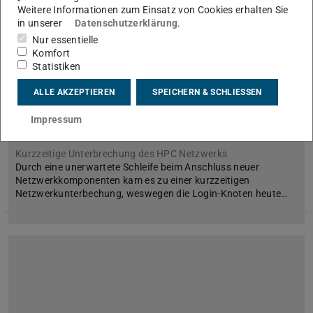
Weitere Informationen zum Einsatz von Cookies erhalten Sie
in unserer
Datenschutzerklärung
.
Nur essentielle
Komfort
Statistiken
ALLE AKZEPTIEREN
SPEICHERN & SCHLIESSEN
Lichtenberg-Cluster vom Netzwerk getrennt
Impressum
21. Juli 2026
Kurzzeitige Unterbrechung des HPC Netzwerks
Durch eine unerwartete Schleife beim Anschluss neuer
Netzwerkkomponenten kam es zu einer kurzzeitigen
Netzwerkunterbechung, weswegen die Login-Knoten heute…