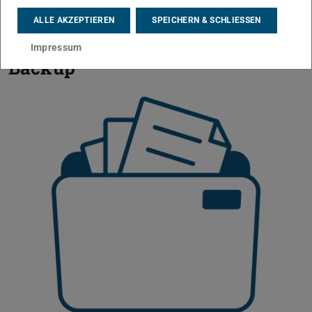
ALLE AKZEPTIEREN
SPEICHERN & SCHLIESSEN
Datenspeicher und
Impressum
Backup
Zurück
V
Fileservice