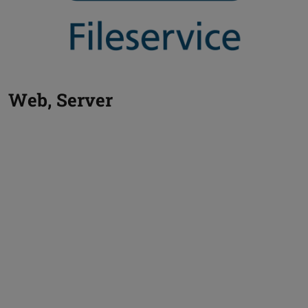
Web, Server
Zurück
V
Webhosting