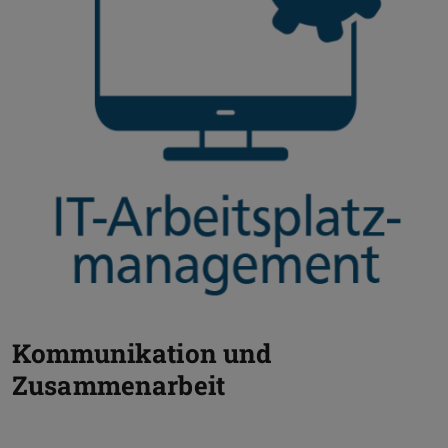
Kommunikation und
Zusammenarbeit
Zurück
V
Telefonie