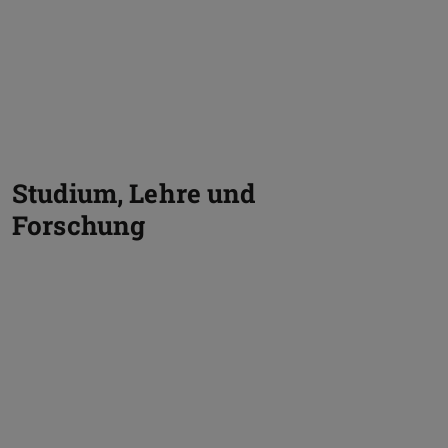
Studium, Lehre und
Forschung
Zurück
V
Hochleistungsrechnen