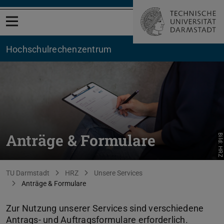
Menü öffnen
Hochschul­rechenzentrum
Anträge & Formulare
Bild: HRZ
Sie befinden sich hier:
TU Darmstadt
HRZ
Unsere Services
Anträge & Formulare
Zur Nutzung unserer Services sind verschiedene
Antrags- und Auftragsformulare erforderlich.