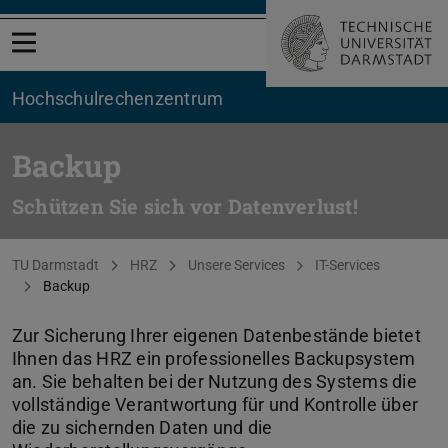
Menü öffnen
Hochschul­rechenzentrum
Backup
Schützen Sie sich vor Datenverlust!
Sie befinden sich hier:
TU Darmstadt
HRZ
Unsere Services
IT-Services
Backup
Zur Sicherung Ihrer eigenen Datenbestände bietet
Ihnen das HRZ ein professionelles Backupsystem
an. Sie behalten bei der Nutzung des Systems die
vollständige Verantwortung für und Kontrolle über
die zu sichernden Daten und die