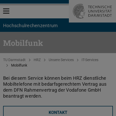
Menü öffnen
Hochschul­rechenzentrum
Mobilfunk
Sie befinden sich hier:
TU Darmstadt
HRZ
Unsere Services
IT-Services
Mobilfunk
Bei diesem Service können beim HRZ dienstliche
Mobiltelefone mit bedarfsgerechtem Vertrag aus
dem DFN Rahmenvertrag der Vodafone GmbH
beantragt werden.
KONTAKT