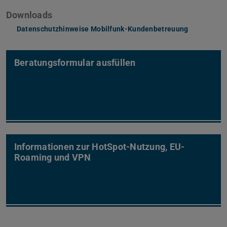
Downloads
Datenschutzhinweise Mobilfunk-Kundenbetreuung
(PDF-Datei
(wird in ne
Beratungsformular ausfüllen
Informationen zur HotSpot-Nutzung, EU-
Roaming und VPN