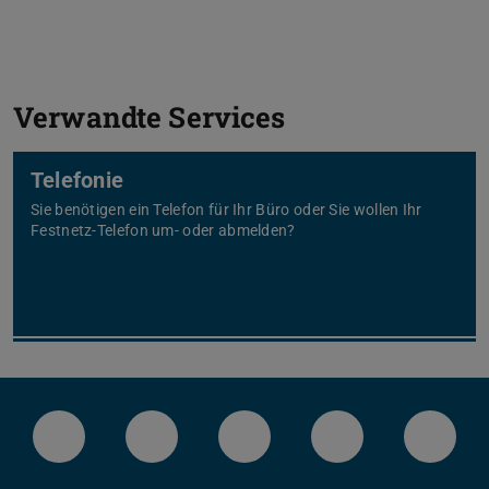
Verwandte Services
Telefonie
Sie benötigen ein Telefon für Ihr Büro oder Sie wollen Ihr
Festnetz-Telefon um- oder abmelden?
LinkedIn-Seite der TU Darmstadt
Instagram-Kanal der TU Darmstad
Bluesky-Kanal der TU D
Facebook-Seite
YouTu