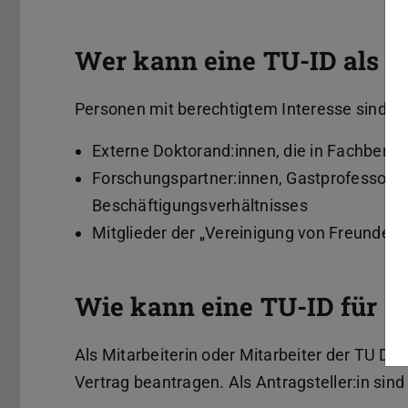
Wer kann eine TU-ID als Ga
Personen mit berechtigtem Interesse sind zu
Externe Doktorand:innen, die in Fachbere
Forschungspartner:innen, Gastprofessor:i
Beschäftigungsverhältnisses
Mitglieder der „Vereinigung von Freunden 
Wie kann eine TU-ID für e
Als Mitarbeiterin oder Mitarbeiter der TU Da
Vertrag beantragen. Als Antragsteller:in sind