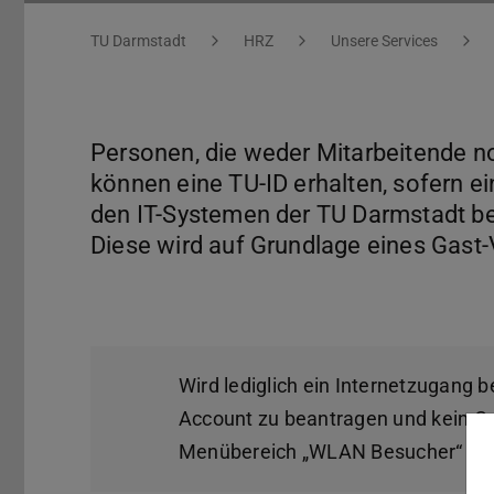
Sie befinden sich hier:
TU Darmstadt
HRZ
Unsere Services
Personen, die weder Mitarbeitende n
können eine TU-ID erhalten, sofern e
den IT-Systemen der TU Darmstadt be
Diese wird auf Grundlage eines Gast-V
Wird lediglich ein Internetzugang b
Account zu beantragen und kein Ga
Menübereich „WLAN Besucher“ bea